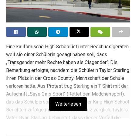
Eine kalifornische High School ist unter Beschuss geraten,
weil sie einer Schülerin gesagt haben soll, dass
„Transgender mehr Rechte haben als Cisgender“. Die
Bemerkung erfolgte, nachdem die Schülerin Taylor Starling
ihren Platz in der Cross-Country-Mannschaft der Schule
verloren hatte. Aus Protest trug Starling ein T-Shirt mit der
Aufschrift „Save Girls Sport“ (Rettet den Mädchensport),
das das Schulpersonal der Martin Luther King High School
Weiterlesen
Berichten zufolge mit einem Hakenkreuz verglich. Taylors
Vater, Ryan Starling, behauptet, dass dieser Vorfall die
Familie emotional zerrüttet hat und hat rechtliche Schritte
gegen den Schulbezirk eingeleitet. Mehrere Eltern der