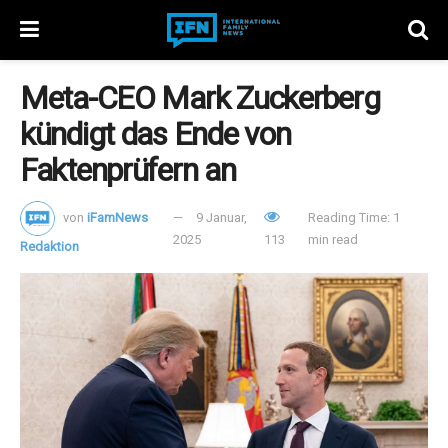
Meta-CEO Mark Zuckerberg
kündigt das Ende von
Faktenprüfern an
von
iFamNews
9 Januar,
Reading Time: 1
2025
113
min read
Redaktion