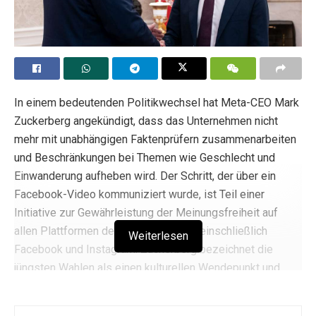
In einem bedeutenden Politikwechsel hat Meta-CEO Mark
Zuckerberg angekündigt, dass das Unternehmen nicht
mehr mit unabhängigen Faktenprüfern zusammenarbeiten
und Beschränkungen bei Themen wie Geschlecht und
Einwanderung aufheben wird. Der Schritt, der über ein
Facebook-Video kommuniziert wurde, ist Teil einer
Initiative zur Gewährleistung der Meinungsfreiheit auf
allen Plattformen des Unternehmens, einschließlich
Weiterlesen
Facebook und Instagram. Zuckerberg bezeichnet die
jüngsten Wahlen als einen kulturellen Wendepunkt und
betont, dass das Unternehmen zu seinen Wurzeln
zurückkehrt und sich darauf konzentriert, Fehler zu