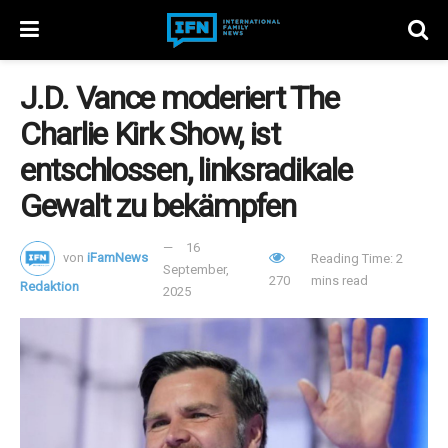
J.D. Vance moderiert The
Charlie Kirk Show, ist
entschlossen, linksradikale
Gewalt zu bekämpfen
16
von
iFamNews
Reading Time: 2
September,
270
mins read
Redaktion
2025