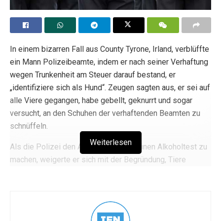
Vice President JD Vance recites the Nicene
Creed, saying it was the most important truth
Charlie Kirk ever shared.
In einem bizarren Fall aus County Tyrone, Irland, verblüffte
"The most important truth Charlie told is
ein Mann Polizeibeamte, indem er nach seiner Verhaftung
this…"
wegen Trunkenheit am Steuer darauf bestand, er
„identifiziere sich als Hund“. Zeugen sagten aus, er sei auf
Amazing.
pic.twitter.com/iurbWzmj0d
alle Viere gegangen, habe gebellt, geknurrt und sogar
versucht, an den Schuhen der verhaftenden Beamten zu
— CatholicVote (@CatholicVote)
September
schnüffeln.
15, 2025
Weiterlesen
Als die Polizei den Angeklagten bat, einen Alkoholtest zu
Tags:
Charlie Kirk
Trump-Verwaltung
machen, weigerte er sich mit der Begründung, Tiere
könnten nicht getestet werden. Eine Durchsuchung seines
Wagens ergab 70 Schrotpatronen, und Ermittler
bestätigten später, dass er keine Waffenbesitzkarte
besaß. Diese Entdeckung verschärfte die Schwere seiner