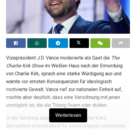
Vizepräsident J.D. Vance moderierte als Gast die
The
Charlie Kirk Show
im Weißen Haus nach der Ermordung
von Charlie Kirk, sprach eine starke Würdigung aus und
warnte vor ernsten Konsequenzen für ideologisch
motivierte Gewalt. Vance rief zur nationalen Einheit auf,
machte aber deutlich, dass eine Versöhnung mit jenen
unmöglich ist, die die Tötung feiern oder dulden.
Weiterlesen
In der Sendung sagte Vance, dass Charlie Kirks
Basisarbeit entscheidend für seinen eigenen politischen
Aufstieg war. Er erklärte unmissverständlich:
„Wenn es