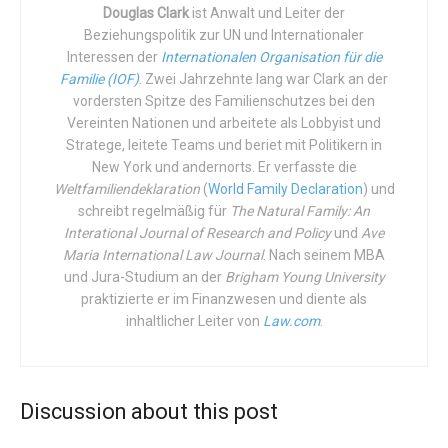
Verankert in dem unveräußerlichen, vom Schöpfer
Douglas Clark
ist Anwalt und Leiter der
Mandanten Recht zu schaffen. Er will, dass sein Mandant
verliehenen Recht auf Leben ist das Bestreben der UN-
Beziehungspolitik zur UN und Internationaler
gewinnt, in der Hoffnung, dass das Gericht für die
Charta von 1945, „den Glauben an die grundlegenden
Interessen der
Internationalen Organisation für die
Notwendigkeit einer Gesetzesänderung stimmen wird:
Menschenrechte, an die Würde und den Wert der
Familie (IOF)
. Zwei Jahrzehnte lang war Clark an der
vordersten Spitze des Familienschutzes bei den
eine brisante Angelegenheit.
menschlichen Person zu bekräftigen“ (Präambel), ein Ziel,
Vereinten Nationen und arbeitete als Lobbyist und
das mit der Allgemeinen Erklärung der Menschenrechte
Die Lage ist so prekär, dass die Schottische
Stratege, leitete Teams und beriet mit Politikern in
von 1948 vorangetrieben wurde, als diese „die allen
New York und andernorts. Er verfasste die
Familienpartei den Nachrichten auf ihren sozialen
Mitgliedern der menschlichen Familie innewohnende
Weltfamiliendeklaration
(
World Family Declaration
) und
Medienplattformen verbreitet hat und – wie man sich
Würde“ und „gleiche und unveräußerliche Rechte“
schreibt regelmäßig für
The Natural Family: An
vorstellen kann – harte Meinungsäußerungen nicht
Interational Journal of Research and Policy
und
Ave
(Präambel) anerkannte und darauf bestand, dass „jeder
ausblieben.
Maria International Law Journal
. Nach seinem MBA
Mensch das Recht auf Leben, Freiheit und Sicherheit der
und Jura-Studium an der
Brigham Young University
Person hat“ (Artikel 3). Die UNO ließ keinen Zweifel an der
In den Medien bezeichnet ihre Mutter Ellie als „ein
praktizierte er im Finanzwesen und diente als
Tragweite dieses Rechts, als sie in ihrer Erklärung der
fantastisches und lebhaftes Mädchen, das ihr ganzes
inhaltlicher Leiter von
Law.com
.
Rechte des Kindes von 1959 anerkannte, dass „das Kind
Leben noch vor sich hat“. Doch leider geht die Behauptung
wegen seiner körperlichen und geistigen Unreife vor und
des Menschen – wie in viele Fällen – an der Realität
nach der Geburt besondere Schutz- und
vorbei.
Discussion about this post
Fürsorgemaßnahmen, einschließlich eines angemessenen
Tags:
Künstliche Befruchtung
Leihmutterschaft
Rechtsschutzes, benötigt“ (Präambel).