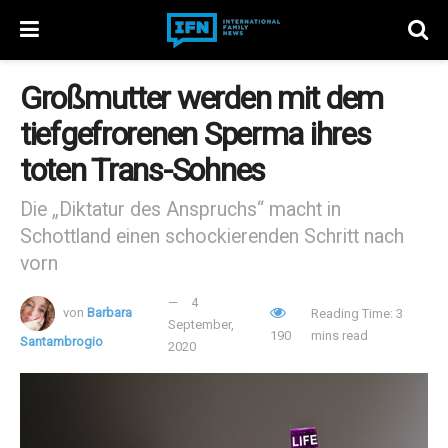
Großmutter werden mit dem
tiefgefrorenen Sperma ihres
toten Trans-Sohnes
Die „Diktatur des Anspruchs“ macht in
Schottland einen schockierenden Schritt nach
vorn
4
von
Barbara
Reading Time: 3
September,
190
mins read
Santambrogio
2020