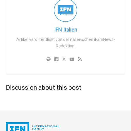
an der
Keele University School of Medicine
, geleitet. In
einer
Pressemitteilung
heißt es, dass dies die erste
bevölkerungsbasierte Studie dieser Art und die größte
Analyse ist, die sowohl die Schwangerschaftsergebnisse
IFN Italien
als auch die vaskulären Komplikationen bei Frauen
Artikel veröffentlicht von der italienischen iFamNews-
untersucht, die mit Hilfe der assistierten
Redaktion.
Reproduktionstechnologie gezeugt wurden.
Die Studie wurde vom
National Institute for Health
Research
und dem Blumenthal Scholarship in Preventive
Cardiology der
John Hopkins University
finanziert.
Discussion about this post
Mehr Risiken für Mutter und Kind
Bei Frauen, die mit Hilfe von Reproduktionsverfahren wie
der In-vitro-Fertilisation schwanger werden, ist die
Wahrscheinlichkeit eines Nierenversagens mehr als
doppelt so hoch und das Risiko von