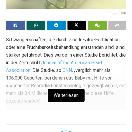
Image from
Schwangerschaften, die durch eine In-vitro-Fertilisation
oder eine Fruchtbarkeitsbehandlung entstanden sind, sind
stärker gefährdet. Dies wurde in einer Studie berichtet, die
in der Zeitschrift
Journal of the American Heart
Association
. Die Studie, so
CNN
, „verglich mehr als
106.000 Geburten, bei denen das Baby mit Hilfe von
assistierter Reproduktionstechnologie gezeugt wurde, mit
mehr als 34 Millionen Geburten, die ohne diese Hilfe
Weiterlesen
gezeugt wurden“.
Das
Forschungsteam
wurde von Dr. Pensée Wu,
Privatdozentin und ehrenamtliche Beraterin für
Geburtshilfe und Spezialistin für mütterlich-fötale Medizin