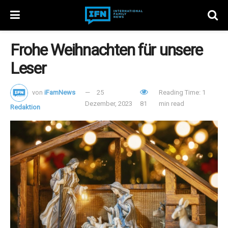
Frohe Weihnachten für unsere
Leser
von
iFamNews
25
Reading Time: 1
Dezember, 2023
81
min read
Redaktion