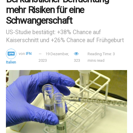
mehr Risiken für eine
Schwangerschaft
US-Studie bestätigt: +38% Chance auf
Kaiserschnitt und +26% Chance auf Frühgeburt
von
IFN
19 Dezember,
Reading Time: 3
2023
323
mins read
Italien