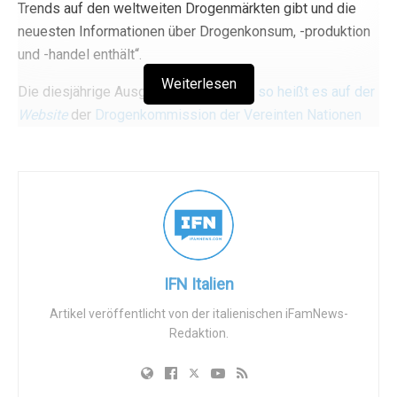
Trends auf den weltweiten Drogenmärkten gibt und die
neuesten Informationen über Drogenkonsum, -produktion
und -handel enthält“.
Weiterlesen
Die diesjährige Ausgabe des Berichts
, so heißt es auf der
Website
der
Drogenkommission der Vereinten Nationen
(CND), „analysiert die geschlechtsspezifischen
Unterschiede beim Drogenkonsum und die Auswirkungen
der CoViD-19-Pandemie. […] Außerdem wird die mögliche
Zukunft des globalen Opioidmarktes angesichts der
jüngsten Veränderungen in Afghanistan erörtert, die
Auswirkungen der Legalisierung von
Cannabis
untersucht,
die Beziehung zwischen Drogen und Konflikten erforscht
IFN Italien
und ein Abschnitt mit besonderem
Schwerpunkt
auf den
Artikel veröffentlicht von der italienischen iFamNews-
Auswirkungen von Drogen auf die Umwelt aufgenommen.
Redaktion.
Der Text ist in fünf Abschnitte gegliedert, die im
pdf-
Format
heruntergeladen werden können und die sich