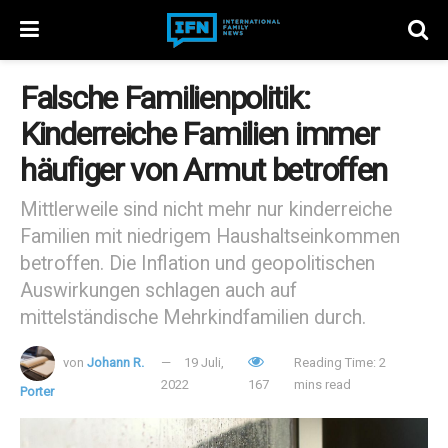
Falsche Familienpolitik:
Kinderreiche Familien immer
häufiger von Armut betroffen
Mittlerweile sind nicht mehr nur kinderreiche
Familien mit niedrigem Haushaltseinkommen
betroffen. Die Inflation und geopolitischen
Auswirkungen schlagen auch auf
mittelständische Mehrkindfamilien durch.
von
Johann R.
19 Juli,
Reading Time: 2
2022
167
mins read
Porter