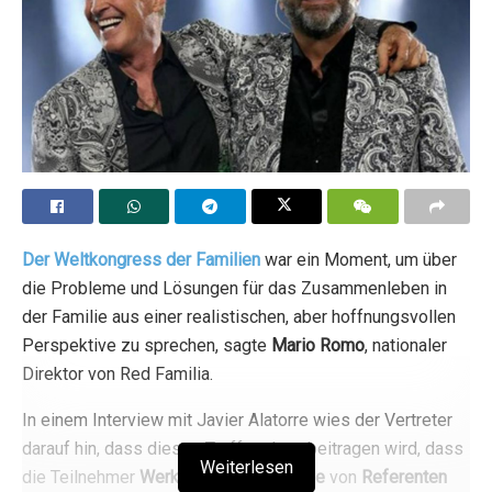
Der Weltkongress der Familien
war ein Moment, um über
die Probleme und Lösungen für das Zusammenleben in
der Familie aus einer realistischen, aber hoffnungsvollen
Perspektive zu sprechen, sagte
Mario
Romo
, nationaler
Direktor von Red Familia.
In einem Interview mit Javier Alatorre wies der Vertreter
darauf hin, dass dieses Treffen dazu beitragen wird, dass
Weiterlesen
die Teilnehmer
Werkzeuge
erhalten,
die
von
Referenten