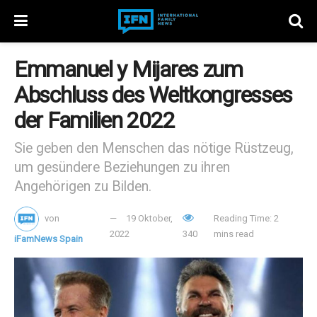
Emmanuel y Mijares zum
Abschluss des Weltkongresses
der Familien 2022
Sie geben den Menschen das nötige Rüstzeug,
um gesündere Beziehungen zu ihren
Angehörigen zu Bilden.
von
19 Oktober,
Reading Time: 2
2022
340
mins read
iFamNews Spain