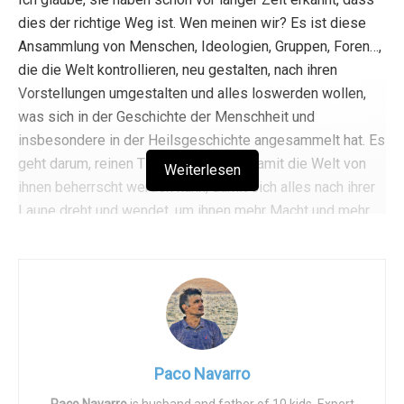
dies der richtige Weg ist. Wen meinen wir? Es ist diese
Ansammlung von Menschen, Ideologien, Gruppen, Foren…,
die die Welt kontrollieren, neu gestalten, nach ihren
Vorstellungen umgestalten und alles loswerden wollen,
was sich in der Geschichte der Menschheit und
insbesondere in der Heilsgeschichte angesammelt hat. Es
geht darum, reinen Tisch zu machen, damit die Welt von
Weiterlesen
ihnen beherrscht werden kann, damit sich alles nach ihrer
Laune dreht und wendet, um ihnen mehr Macht und mehr
Geld zu geben. Wir anderen sind nur Spielfiguren, Mittel
zum Zweck.
Und nichts ist so wirksam wie die Angst. Ich glaube, sie
wussten es schon, aber das Coronavirus hat sie beflügelt.
Sie haben festgestellt, dass sie wirksam, einfach und
schnell ist und dass sie nicht nur lähmt und unterdrückt,
Paco Navarro
sondern auch alle zu ihren Handlangern macht, die den