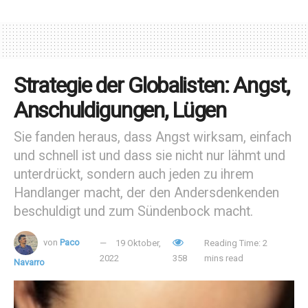
hoher Teilnehmerzahl wird jedoch eine Ermäßigung
gewährt. Dieses Treffen findet am folgenden Freitag statt.
https://d-
8143493233715018956.ampproject.net/2209142312000/
Strategie der Globalisten: Angst,
frame.html
Anschuldigungen, Lügen
Darüber hinaus werden
Emmanuel
y
Mijares
diesen Termin
mit einem Konzert für die Besucher dieser Veranstaltung
Sie fanden heraus, dass Angst wirksam, einfach
im
Centro Santa Fe
abschließen.
und schnell ist und dass sie nicht nur lähmt und
unterdrückt, sondern auch jeden zu ihrem
Tags:
Weltfamilienkongress
Weltkongress der Familien
Handlanger macht, der den Andersdenkenden
XIV. Weltkongress der Familien
beschuldigt und zum Sündenbock macht.
von
Paco
19 Oktober,
Reading Time: 2
2022
358
mins read
Navarro