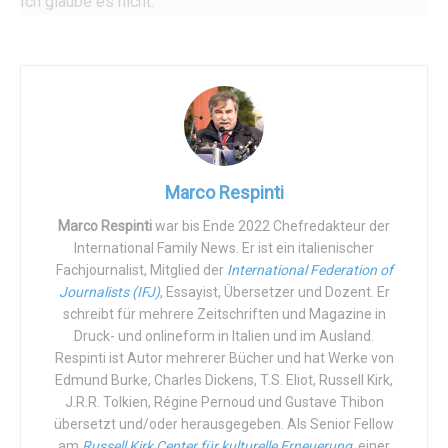
Ich glaube es nicht.
Ich entschuldige mich dafür, dass ich weiß bin, denn das
scheint mein Urteilsvermögen zu beeinträchtigen.
Das einzige, was mir übrig bleibt, ist meine Haut dunkel
anzumalen…Oder ich kann das wiederholen, was Cardial
Wilfrid Fox Napier, Metropolitan-Erzbischof von Durban,
Südafrika kürzlich getwittert hat.
Marco Respinti
Marco Respinti
war bis Ende 2022 Chefredakteur der
Der Kardinal bombardiert seine Leser auf Twitter wie
International Family News. Er ist ein italienischer
Donald J. Trump und fordert die „Black Lives Matter“-
Fachjournalist, Mitglied der
International Federation of
Bewegung heraus. Die Verteidigung des Lebens der
Journalists (IFJ)
, Essayist, Übersetzer und Dozent. Er
Schwarzen ist eine Priorität, so der Purpurträger, denn die
schreibt für mehrere Zeitschriften und Magazine in
Verteidigung des Lebens jedes Menschen ist eine
Druck- und onlineform in Italien und im Ausland.
Respinti ist Autor mehrerer Bücher und hat Werke von
Priorität. Aber warum stürze sich dann die „Black Lives
Edmund Burke, Charles Dickens, T.S. Eliot, Russell Kirk,
Matter“-Bewegung nicht in erster Linie gegen die
J.R.R. Tolkien, Régine Pernoud und Gustave Thibon
Schmiede afroamerikanischer Todesfälle überhaupt,
übersetzt und/oder herausgegeben. Als Senior Fellow
nämlich die Abtreibungsindustrie?
am
Russell Kirk Center für kulturelle Erneuerung
, einer