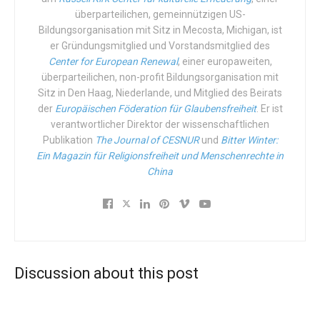
überparteilichen, gemeinnützigen US-
Das sagen wenige. Der schwarze südafrikanische
Bildungsorganisation mit Sitz in Mecosta, Michigan, ist
Kardinal und ich, der italienische Direktor von
iFamNews
.
er Gründungsmitglied und Vorstandsmitglied des
Ja, warum?
Center for European Renewal
, einer europaweiten,
überparteilichen, non-profit Bildungsorganisation mit
Hier die Aufzählung der Tweets des Kardinals:
Sitz in Den Haag, Niederlande, und Mitglied des Beirats
der
Europäischen Föderation für Glaubensfreiheit
. Er ist
1/3 Guttmacher Institute estimates that
verantwortlicher Direktor der wissenschaftlichen
since 1973 USA has aborted 57 million+
Publikation
The Journal of CESNUR
und
Bitter Winter:
Ein Magazin für Religionsfreiheit und Menschenrechte in
babies! Isn't this something we should be
China
apologizing for?
— Cardinal Napier (@CardinalNapier)
July 2,
2016
1/3 Nach einer Schätzung des Guttmacher Institutes wurden seit 1973 in den
Discussion about this post
USA 57+ Mio. Babies abgetrieben!
Ist das nicht etwas, wofür man sich entschuldigen sollte?