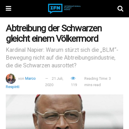
Abtreibung der Schwarzen
gleicht einem Völkermord
Kardinal Napier: Warum stürzt sich die „BLM“-
Bewegung nicht auf die Abtreibungsindustrie,
die die Schwarzen ausrottet?
von
Marco
21 Juli,
Reading Time: 3
2020
119
mins read
Respinti