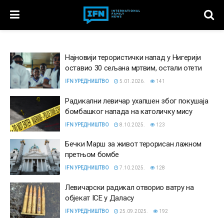
Најновији терористички напад у Нигерији
оставио 30 сељана мртвим, остали отети
IFN УРЕДНИШТВО
5.01.2026.
141
Радикални левичар ухапшен због покушаја
бомбашког напада на католичку мису
IFN УРЕДНИШТВО
8.10.2025.
123
Бечки Марш за живот терорисан лажном
претњом бомбе
IFN УРЕДНИШТВО
7.10.2025.
128
Левичарски радикал отворио ватру на
објекат ICE у Даласу
IFN УРЕДНИШТВО
25.09.2025.
192