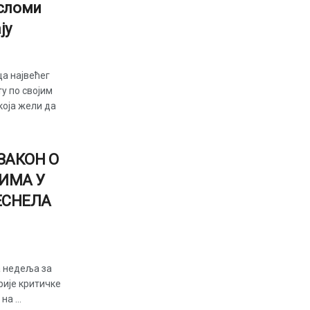
 сломи
ју
а највећег
у по својим
која жели да
ЗАКОН О
ИМА У
ЕСНЕЛА
а недеља за
рије критичке
а ...