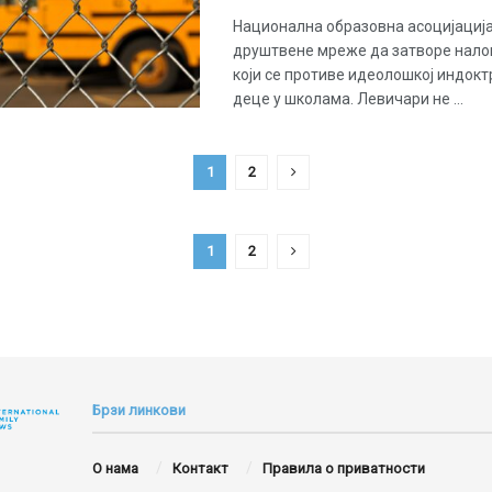
Национална образовна асоцијациј
друштвене мреже да затворе нало
који се противе идеолошкој индокт
деце у школама. Левичари не ...
1
2
1
2
Брзи линкови
О нама
Контакт
Правила о приватности