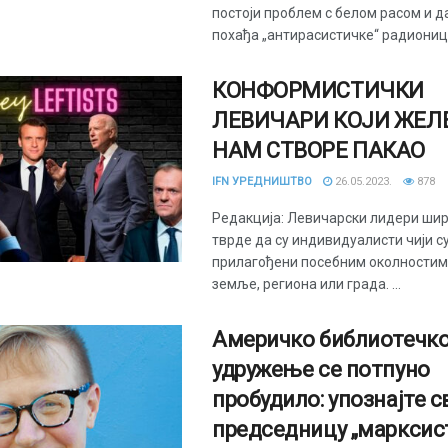
постоји проблем с белом расом и д
похађа „антирасистичке“ радионице 
КОНФОРМИСТИЧКИ
ЛЕВИЧАРИ КОЈИ ЖЕЛ
НАМ СТВОРЕ ПАКАО
IFN УРЕДНИШТВО
26.05.2023.
878
Редакција: Левичарски лидери ши
тврде да су индивидуалисти чији с
прилагођени посебним околности
земље, региона или града. ...
Америчко библиотечк
удружење се потпуно
пробудило: упознајте с
председницу „марксис