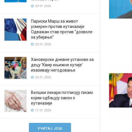
20.01.2026.
Париски Марш за живот
усмерен против еутаназије:
Одважан став против “дозволе
за убијање”
20.01.2026.
Хановерске дневне установе за
децу ‘Квир књижне кутије’
изазивају негодовање
20.01.2026.
Велшки лекари потписују писмо
којим одбацују закон о
еутаназији
17.01.2026.
УЧИТАЈ ЈОШ