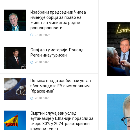
Изабрани председник Чилеа
именује борца за право на
живот за министра родне
равноправности
22.01.2026.
Овај дан у историји: Роналд
Реган инаугурисан
20.01.2026.
Пољска влада заобилази устав
због мандата ЕУ о истополним
“браковима”
20.01.2026.
Смртни случајеви услед
еутаназије у Шпанији порасли за
скоро 30% у 2024: разоткривен
клизави терен