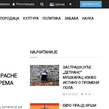
ријава
Регистрација
српски
ДОНИРАЈТЕ
ПОРОДИЦА
КУЛТУРА
ПОЛИТИКА
ЗАБАВА
НАУКА
НАЈЧИТАНИЈЕ:
ЗАСТРАШУЈУЋЕ:
„ДЕТРАНС“
 РАСНЕ
МУШКАРАЦ ИЗНЕО
РЕМА
ИСТИНУ О ПРОМЕНИ
ПОЛА
8.08.2022.
74.3K
ЕВРО ПРАЈД КРШИ
, речено је да