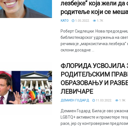
лезбејке“ која жели да
родитеље који се меша
КАТО
1.05.2022.
1.7K
Роберт Сидлецки: Нова председниц
библиотекарског удружења на свет
речима је „марксистичка лезбејка” 
склони досадне ...
ФЛОРИДА УСВОЈИЛА 
РОДИТЕЉСКИМ ПРАВ
ОБРАЗОВАЊУ И РАЗБ
ЛЕВИЧАРЕ
ДЕМИЕН ГОДАРД
11.03.2022.
1.9K
Демиен Годард: Била је ово ужасн
LGBTQ+ активисте и промотере тео
расе, јер су контроверзни предлози н