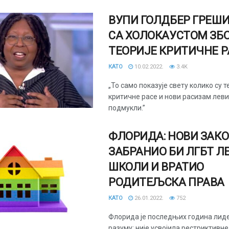
ВУПИ ГОЛДБЕР ГРЕШИ
СА ХОЛОКАУСТОМ ЗБ
ТЕОРИЈЕ КРИТИЧНЕ Р
КАТО
10.02.2022.
3.4K
„То само показује свету колико су т
критичне расе и нови расизам лев
подмукли.”
ФЛОРИДА: НОВИ ЗАК
ЗАБРАНИО БИ ЛГБТ Л
ШКОЛИ И ВРАТИО
РОДИТЕЉСКА ПРАВА
КАТО
26.01.2022.
752
Флорида је последњих година лид
разуму: није усвојила рестриктивне