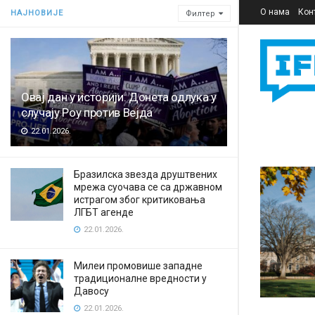
О нама
Кон
НАЈНОВИЈЕ
Филтер
Овај дан у историји: Донета одлука у
случају Роу против Вејда
22.01.2026.
Бразилска звезда друштвених
мрежа суочава се са државном
истрагом због критиковања
ЛГБТ агенде
22.01.2026.
Милеи промовише западне
традиционалне вредности у
Давосу
22.01.2026.