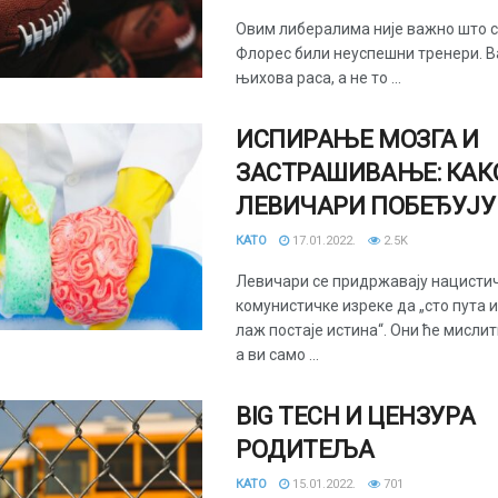
Овим либералима није важно што с
Флорес били неуспешни тренери. В
њихова раса, а не то ...
ИСПИРАЊЕ МОЗГА И
ЗАСТРАШИВАЊЕ: КАК
ЛЕВИЧАРИ ПОБЕЂУЈУ
КАТО
17.01.2022.
2.5K
Левичари се придржавају нацисти
комунистичке изреке да „сто пута 
лаж постаје истина“. Они ће мислит
а ви само ...
BIG TECH И ЦЕНЗУРА
РОДИТЕЉА
КАТО
15.01.2022.
701