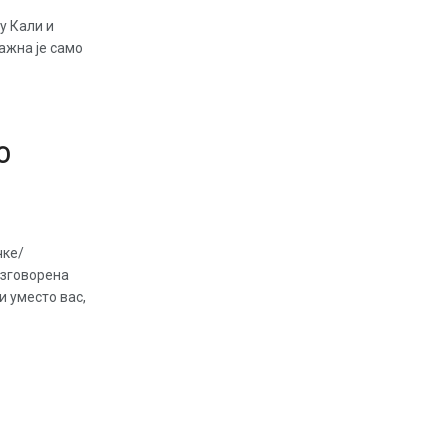
у Кали и
ажна је само
О
чке/
изговорена
и уместо вас,