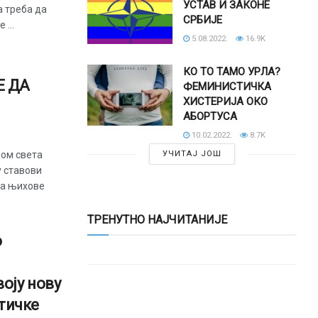
УСТАВ И ЗАКОНЕ
а треба да
СРБИЈЕ
...
5.08.2022.
16.9K
КО ТО ТАМО УРЛА?
Е ДА
ФЕМИНИСТИЧКА
ХИСТЕРИЈА ОКО
АБОРТУСА
10.02.2022.
8.7K
ром света
УЧИТАЈ ЈОШ
у ставови
ма њихове
ТРЕНУТНО НАЈЧИТАНИЈЕ
о
воју нову
тичке