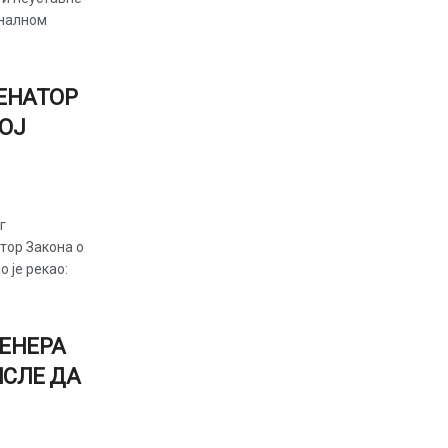
иналном
СЕНАТОР
ОЈ
г
тор Закона о
 је рекао:
РЕНЕРА
ИСЛЕ ДА