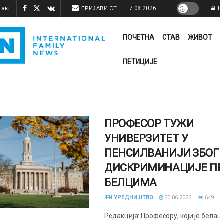
такт
7.08.2026.
П
ПРИЈАВИ СЕ
ПОЧЕТНА
СТАВ
ЖИВОТ
ПЕТИЦИЈЕ
ПРОФЕСОР ТУЖИ
УНИВЕРЗИТЕТ У
ПЕНСИЛВАНИЈИ ЗБОГ
ДИСКРИМИНАЦИЈЕ П
БЕЛЦИМА
IFN УРЕДНИШТВО
30.06.2023.
649
Редакција: Професору, који је белац