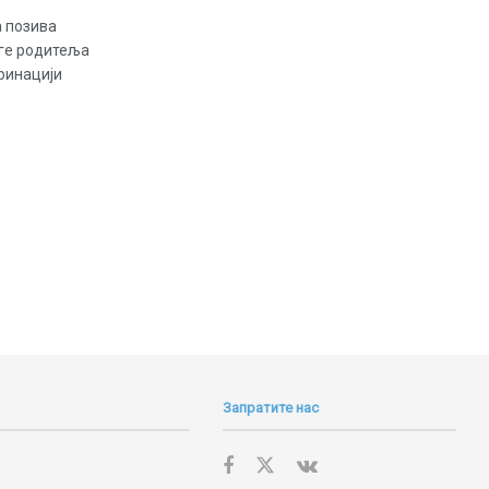
а позива
ге родитеља
ринацији
Запратите нас