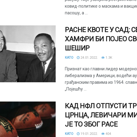
ковид-политике о маскама и вакц
пасошу, а ...
РАСНЕ КВОТЕ У САД: 
ХАМФРИ БИ ПОЈЕО СВ
ШЕШИР
КАТО
24.01.2022.
1.3K
Признат као главни лидер модерно
либерализма у Америци, водећи ау
грађанским правима из 1964. славно
„Појешћу ...
КАД НФЛ ОТПУСТИ Т
ЦРНЦА, ЛЕВИЧАРИ М
ЈЕ ТО ЗБОГ РАСЕ
КАТО
19.01.2022.
404