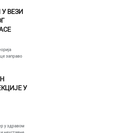
 У ВЕЗИ
ОГ
АСЕ
еорија
ице заправо
ОН
ЕКЦИЈЕ У
ер у здравом
 и неуставне