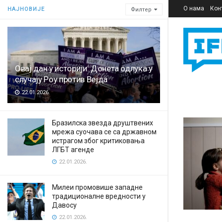
О нама
Кон
НАЈНОВИЈЕ
Филтер
Овај дан у историји: Донета одлука у
случају Роу против Вејда
22.01.2026.
Бразилска звезда друштвених
мрежа суочава се са државном
истрагом због критиковања
ЛГБТ агенде
22.01.2026.
Милеи промовише западне
традиционалне вредности у
Давосу
22.01.2026.