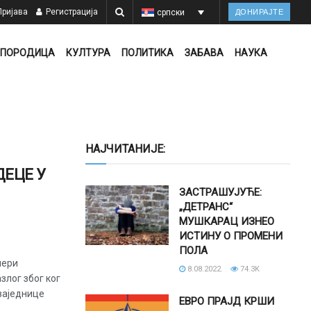
ријава
Регистрација
српски
ДОНИРАЈТЕ
ПОРОДИЦА
КУЛТУРА
ПОЛИТИКА
ЗАБАВА
НАУКА
НАЈЧИТАНИЈЕ:
ДЕЦЕ У
ЗАСТРАШУЈУЋЕ:
„ДЕТРАНС“
МУШКАРАЦ ИЗНЕО
ИСТИНУ О ПРОМЕНИ
ПОЛА
мери
8.08.2022.
74.3K
злог због ког
заједнице
ЕВРО ПРАЈД КРШИ