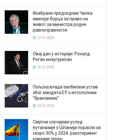
Изабрани председник Чилеа
именује борца за право на
живот за министра родне
равноправности
22.01.2026.
Овај дан у историји: Роналд
Реган инаугурисан
20.01.2026.
Пољска влада заобилази устав
због мандата ЕУ о истополним
“браковима”
20.01.2026.
Смртни случајеви услед
еутаназије у Шпанији порасли за
скоро 30% у 2024: разоткривен
клизави терен