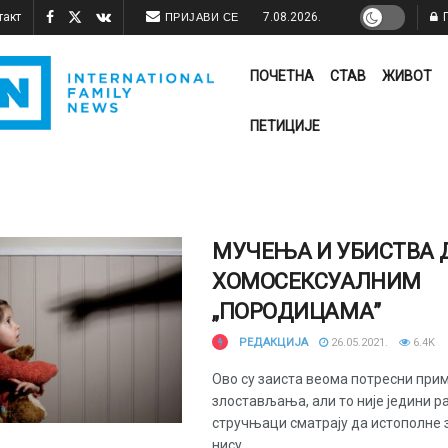
такт
7.08.2026.
П
ПРИЈАВИ СЕ
ПОЧЕТНА
СТАВ
ЖИВОТ
ПЕТИЦИЈЕ
МУЧЕЊА И УБИСТВА 
ХОМОСЕКСУАЛНИМ
„ПОРОДИЦАМА”
РЕДАКЦИЈА
26.05.2021.
6.4K
Ово су заиста веома потресни при
злостављања, али то није једини ра
стручњаци сматрају да истополне 
нису ...