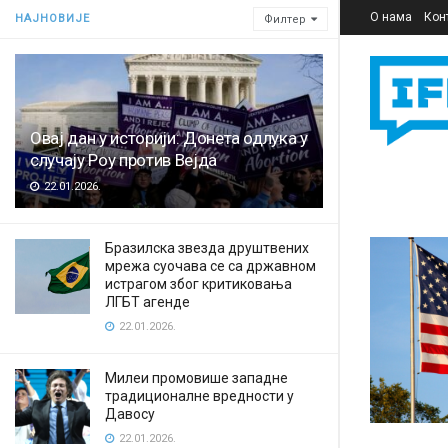
О нама
Кон
НАЈНОВИЈЕ
Филтер
Овај дан у историји: Донета одлука у
случају Роу против Вејда
22.01.2026.
Бразилска звезда друштвених
мрежа суочава се са државном
истрагом због критиковања
ЛГБТ агенде
22.01.2026.
Милеи промовише западне
традиционалне вредности у
Давосу
22.01.2026.