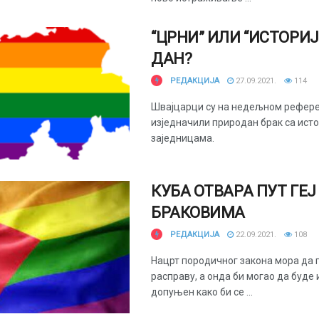
“ЦРНИ” ИЛИ “ИСТОРИ
ДАН?
РЕДАКЦИЈА
27.09.2021.
114
Швајцарци су на недељном рефер
изједначили природан брак са ист
заједницама.
КУБА ОТВАРА ПУТ ГЕЈ
БРАКОВИМА
РЕДАКЦИЈА
22.09.2021.
108
Нацрт породичног закона мора да 
расправу, а онда би могао да буде
допуњен како би се ...