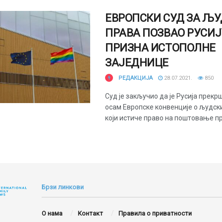
ЕВРОПСКИ СУД ЗА Љ
ПРАВА ПОЗВАО РУСИЈ
ПРИЗНА ИСТОПОЛНЕ
ЗАЈЕДНИЦЕ
РЕДАКЦИЈА
28.07.2021.
850
Суд је закључио да је Русија прекр
осам Европске конвенције о људс
који истиче право на поштовање при
Брзи линкови
О нама
Контакт
Правила о приватности