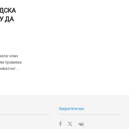
УДСКА
У ДА
шила члан
ким правима
ватног ...
Запратите нас