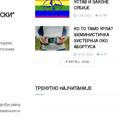
УСТАВ И ЗАКОНЕ
СРБИЈЕ
ЈСКИ”
5.08.2022.
16.9K
КО ТО ТАМО УРЛА?
ФЕМИНИСТИЧКА
ХИСТЕРИЈА ОКО
ендуму
АБОРТУСА
ополним
10.02.2022.
8.7K
УЧИТАЈ ЈОШ
ТРЕНУТНО НАЈЧИТАНИЈЕ
прође јавну
 измењен и