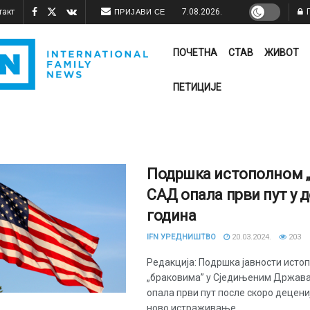
такт
7.08.2026.
П
ПРИЈАВИ СЕ
ПОЧЕТНА
СТАВ
ЖИВОТ
ПЕТИЦИЈЕ
Подршка истополном „б
САД опала први пут у 
година
IFN УРЕДНИШТВО
20.03.2024.
203
Редакција: Подршка јавности исто
„браковима” у Сједињеним Држава
опала први пут после скоро децениј
ново истраживање ...