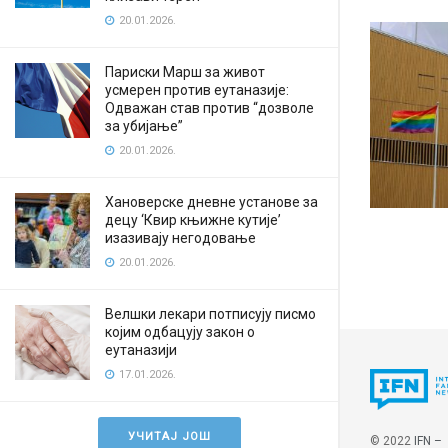
20.01.2026.
Париски Марш за живот
усмерен против еутаназије:
Одважан став против “дозволе
за убијање”
20.01.2026.
Хановерске дневне установе за
децу ‘Квир књижне кутије’
изазивају негодовање
20.01.2026.
Велшки лекари потписују писмо
којим одбацују закон о
еутаназији
17.01.2026.
УЧИТАЈ ЈОШ
© 2022
IFN –