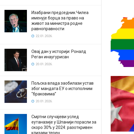
Изабрани председник Чилеа
именује борца за право на
живот за министра родне
равноправности
22.01.2026.
Овај дан у историји: Роналд
Реган инаугурисан
20.01.2026.
Пољска влада заобилази устав
због мандата ЕУ о истополним
“браковима”
20.01.2026.
Смртни случајеви услед
еутаназије у Шпанији порасли за
скоро 30% у 2024: разоткривен
клизави терен