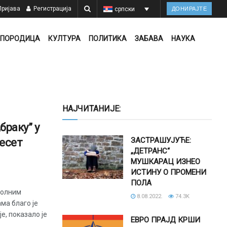
ријава
Регистрација
српски
ДОНИРАЈТЕ
ПОРОДИЦА
КУЛТУРА
ПОЛИТИКА
ЗАБАВА
НАУКА
НАЈЧИТАНИЈЕ:
раку” у
ЗАСТРАШУЈУЋЕ:
десет
„ДЕТРАНС“
МУШКАРАЦ ИЗНЕО
ИСТИНУ О ПРОМЕНИ
ПОЛА
полним
8.08.2022.
74.3K
ма благо је
е, показало је
ЕВРО ПРАЈД КРШИ