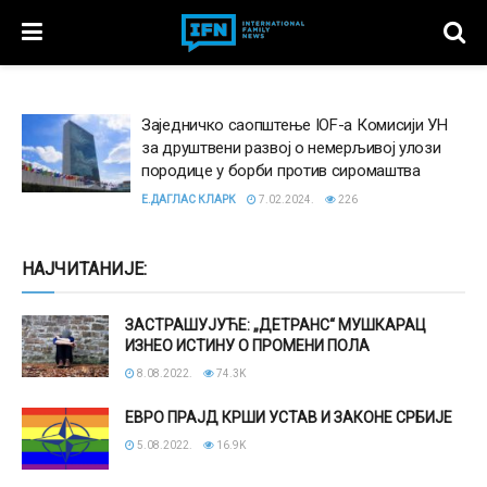
Заједничко саопштење IOF-а Комисији УН
за друштвени развој о немерљивој улози
породице у борби против сиромаштва
Е.ДАГЛАС КЛАРК
7.02.2024.
226
НАЈЧИТАНИЈЕ:
ЗАСТРАШУЈУЋЕ: „ДЕТРАНС“ МУШКАРАЦ
ИЗНЕО ИСТИНУ О ПРОМЕНИ ПОЛА
8.08.2022.
74.3K
ЕВРО ПРАЈД КРШИ УСТАВ И ЗАКОНЕ СРБИЈЕ
5.08.2022.
16.9K