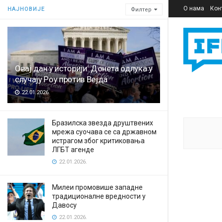
О нама
Кон
НАЈНОВИЈЕ
Филтер
Овај дан у историји: Донета одлука у
случају Роу против Вејда
22.01.2026.
Бразилска звезда друштвених
мрежа суочава се са државном
истрагом због критиковања
ЛГБТ агенде
22.01.2026.
Милеи промовише западне
традиционалне вредности у
Давосу
22.01.2026.