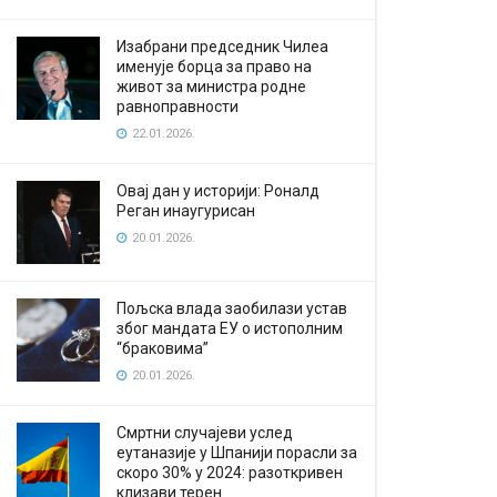
Изабрани председник Чилеа
именује борца за право на
живот за министра родне
равноправности
22.01.2026.
Овај дан у историји: Роналд
Реган инаугурисан
20.01.2026.
Пољска влада заобилази устав
због мандата ЕУ о истополним
“браковима”
20.01.2026.
Смртни случајеви услед
еутаназије у Шпанији порасли за
скоро 30% у 2024: разоткривен
клизави терен