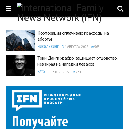
Корпорации оплачивают расходы на
аборты
НИКОЛЬ КИНГ
4 АВГУСТА, 2022
965
Тони Данги храбро защищает отцовство,
невзирая на нападки леваков
КАТО
18 МАЯ, 2022
331