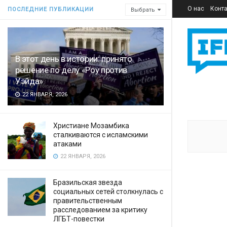
О нас
Конт
ПОСЛЕДНИЕ ПУБЛИКАЦИИ
Выбрать
В этот день в истории: принято
решение по делу «Роу против
Уэйда»
22 ЯНВАРЯ, 2026
Христиане Мозамбика
сталкиваются с исламскими
атаками
22 ЯНВАРЯ, 2026
Бразильская звезда
социальных сетей столкнулась с
правительственным
расследованием за критику
ЛГБТ-повестки