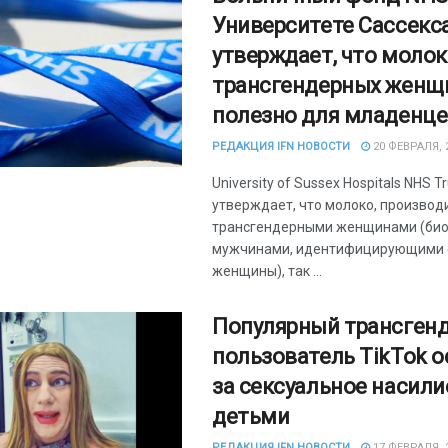
Университете Сассекс
утверждает, что моло
трансгендерных женщ
полезно для младенце
РЕДАКЦИЯ IFN НОВОСТИ
20 ФЕВРАЛЯ, 
University of Sussex Hospitals NHS T
утверждает, что молоко, произво
трансгендерными женщинами (би
мужчинами, идентифицирующими с
женщины), так ...
Популярный трансген
пользователь TikTok 
за сексуальное насили
детьми
РЕДАКЦИЯ IFN НОВОСТИ
17 ФЕВРАЛЯ, 