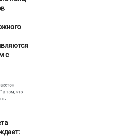
ов
и
ожного
являются
м с
Пакстон
 в том, что
ыть
ета
ждает: