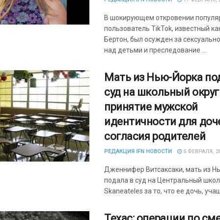
В шокирующем откровении популя
пользователь TikTok, известный ка
Бертон, был осужден за сексуальн
над детьми и преследование ...
Мать из Нью-Йорка по
суд на школьный округ
принятие мужской
идентичности для доч
согласия родителей
РЕДАКЦИЯ IFN НОВОСТИ
5 ФЕВРАЛЯ, 2
Дженнифер Витсаксаки, мать из Н
подала в суд на Центральный школ
Skaneateles за то, что ее дочь, учащ
Техас: операции по сме