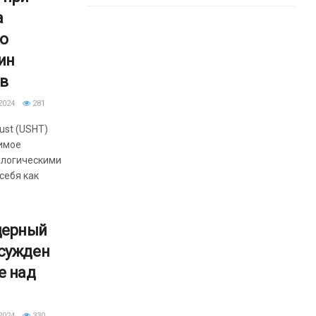
а
ко
ин
в
2024
281
rust (USHT)
димое
ологическими
ебя как
дерный
осужден
е над
2024
330