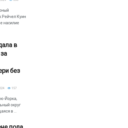
рный
к Рейчел Куин
ое насилие
дала в
 за
ери без
024
157
ью-Йорка,
ьный округ
аяся в ...
не пола,