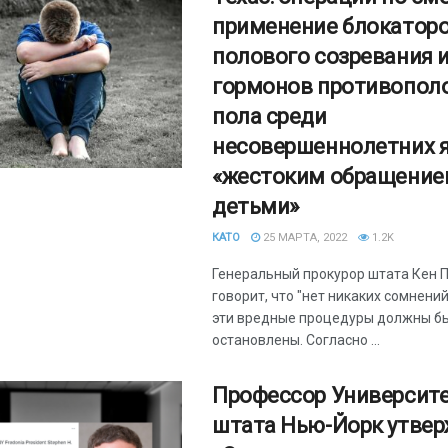
применение блокатор
полового созревания 
гормонов противопол
пола среди
несовершеннолетних 
«жестоким обращение
детьми»
КАТО
25 МАРТА, 2022
1.2K
Генеральный прокурор штата Кен 
говорит, что "нет никаких сомнений"
эти вредные процедуры должны б
остановлены. Согласно ...
Профессор Университ
штата Нью-Йорк утвер