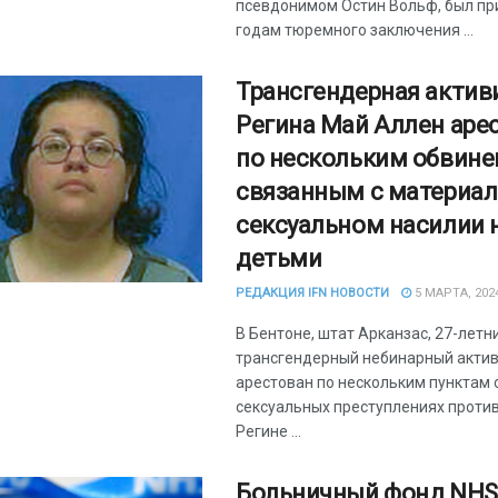
псевдонимом Остин Вольф, был при
годам тюремного заключения ...
Трансгендерная актив
Регина Май Аллен аре
по нескольким обвине
связанным с материал
сексуальном насилии 
детьми
РЕДАКЦИЯ IFN НОВОСТИ
5 МАРТА, 202
В Бентоне, штат Арканзас, 27-летн
трансгендерный небинарный актив
арестован по нескольким пунктам 
сексуальных преступлениях против
Регине ...
Больничный фонд NHS