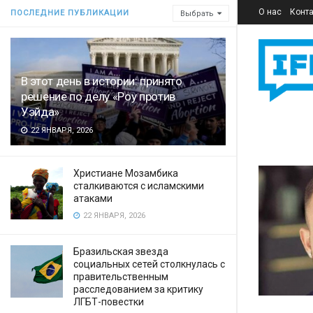
О нас
Конт
ПОСЛЕДНИЕ ПУБЛИКАЦИИ
Выбрать
В этот день в истории: принято
решение по делу «Роу против
Уэйда»
22 ЯНВАРЯ, 2026
Христиане Мозамбика
сталкиваются с исламскими
атаками
22 ЯНВАРЯ, 2026
Бразильская звезда
социальных сетей столкнулась с
правительственным
расследованием за критику
ЛГБТ-повестки