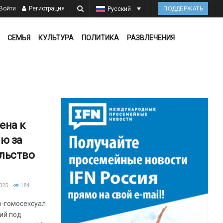
Войти
Регистрация
Русский
ПОДДЕРЖАТЬ
СЕМЬЯ
КУЛЬТУРА
ПОЛИТИКА
РАЗВЛЕЧЕНИЯ
ена к
ю за
льство
025
184
р-гомосексуал
ий под