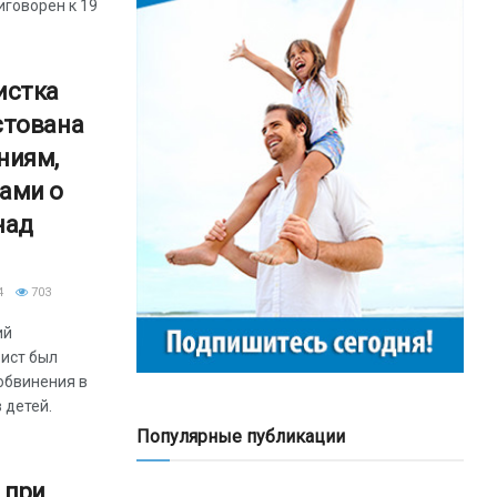
говорен к 19
истка
стована
ниям,
ами о
над
4
703
ий
ист был
обвинения в
 детей.
Популярные публикации
 при