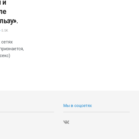
 и
ле
льзу».
5.5K
 сетях
признается,
секс)
Мы в соцсетях