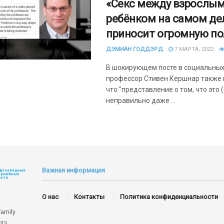
«Секс между взрослым
ребёнком на самом де
приносит огромную по
ДЭМИАН ГОДДЭРД
7 МАРТА, 2022
В шокирующем посте в социальных
профессор Стивен Кершнар также 
что "представление о том, что это (
неправильно даже ...
Важная информация
О нас
Контакты
Политика конфиденциальности
Family
hts