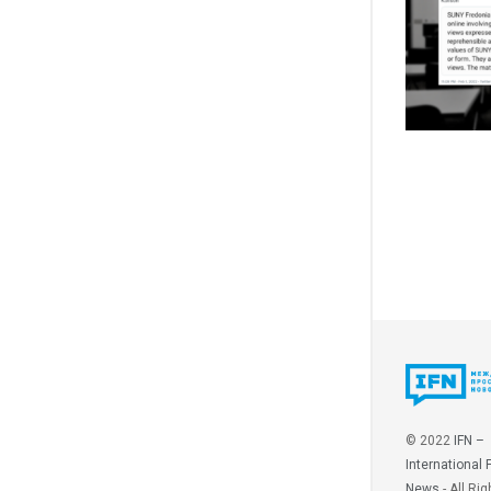
© 2022
IFN –
International 
News
- All Rig