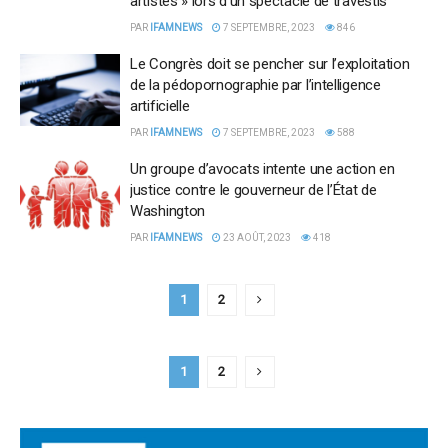
artistes » lors d’un spectacle de travestis
PAR
IFAMNEWS
7 SEPTEMBRE, 2023
846
Le Congrès doit se pencher sur l’exploitation
de la pédopornographie par l’intelligence
artificielle
PAR
IFAMNEWS
7 SEPTEMBRE, 2023
588
Un groupe d’avocats intente une action en
justice contre le gouverneur de l’État de
Washington
PAR
IFAMNEWS
23 AOÛT, 2023
418
1
2
1
2