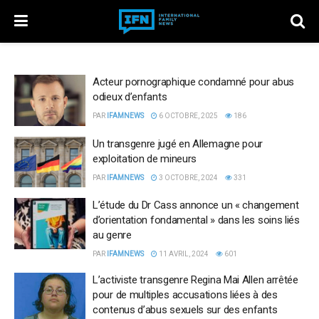
Acteur pornographique condamné pour abus
odieux d’enfants
PAR
IFAMNEWS
6 OCTOBRE, 2025
186
Un transgenre jugé en Allemagne pour
exploitation de mineurs
PAR
IFAMNEWS
3 OCTOBRE, 2024
331
L’étude du Dr Cass annonce un « changement
d’orientation fondamental » dans les soins liés
au genre
PAR
IFAMNEWS
11 AVRIL, 2024
601
L’activiste transgenre Regina Mai Allen arrêtée
pour de multiples accusations liées à des
contenus d’abus sexuels sur des enfants