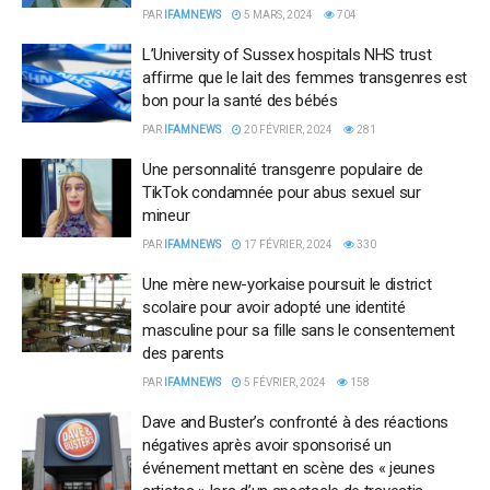
PAR
IFAMNEWS
5 MARS, 2024
704
L’University of Sussex hospitals NHS trust
affirme que le lait des femmes transgenres est
bon pour la santé des bébés
PAR
IFAMNEWS
20 FÉVRIER, 2024
281
Une personnalité transgenre populaire de
TikTok condamnée pour abus sexuel sur
mineur
PAR
IFAMNEWS
17 FÉVRIER, 2024
330
Une mère new-yorkaise poursuit le district
scolaire pour avoir adopté une identité
masculine pour sa fille sans le consentement
des parents
PAR
IFAMNEWS
5 FÉVRIER, 2024
158
Dave and Buster’s confronté à des réactions
négatives après avoir sponsorisé un
événement mettant en scène des « jeunes