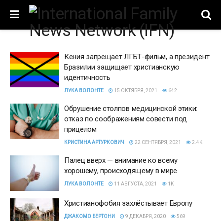
Кения запрещает ЛГБТ-фильм, а президент
Бразилии защищает христианскую
идентичность
ЛУКА ВОЛОНТЕ
15 ОКТЯБРЯ, 2021
642
Обрушение столпов медицинской этики:
отказ по соображениям совести под
прицелом
КРИСТИНА АРТУРКОВИЧ
22 СЕНТЯБРЯ, 2021
2.4K
Палец вверх — внимание ко всему
хорошему, происходящему в мире
ЛУКА ВОЛОНТЕ
11 АВГУСТА, 2021
1K
Христианофобия захлёстывает Европу
ДЖАКОМО БЕРТОНИ
9 ДЕКАБРЯ, 2020
569