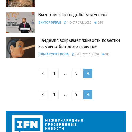
Вместе мы снова добьёмся успеха
ВИКТОР ОРБАН
1 ОКТЯБРЯ, 2020
828
Пандемия вскрывает лживость повестки
«семейно-бытового насилия»
ОЛЬГА КУХТЕНКОВА
5 АВГУСТА, 2020
3K
1
…
3
4
1
…
3
4