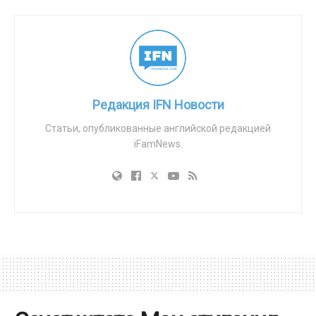
повестку «ЛГБТ», должны наказываться. В докладе
осуждается традиционное толкование Библии,
определяющее гомосексуальное поведение как
тяжкий грех. Автор хвалит диссидентствующие
религиозные группы, выступающие в поддержку
Редакция IFN Новости
абортов, гомосексуалима и транссексуализма.
Статьи, опубликованные английской редакцией
Мадригал-Борлоз утверждает, что люди,
iFamNews.
испытывающие «гендерную дисфорию и однополое
влечение», имеют право на доступ к духовности
наравне со всеми остальными. Из этого утверждения
он делает вывод, что все религии должны
поддерживать идеологию «ЛГБТ». В отчёте
предлагается использовать религиозных лидеров и
институты для продвижения гомосексуальной и
трансгендерной идеологии в странах ООН. Мадригал-
Борлоз утверждает, что сексуальная ориентация и