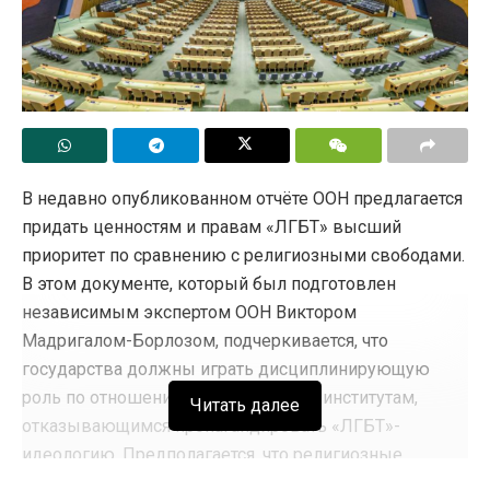
В недавно опубликованном отчёте ООН предлагается
придать ценностям и правам «ЛГБТ» высший
приоритет по сравнению с религиозными свободами.
В этом документе, который был подготовлен
независимым экспертом ООН Виктором
Мадригалом-Борлозом, подчеркивается, что
государства должны играть дисциплинирующую
роль по отношению к религиозным институтам,
Читать далее
отказывающимся пропагандировать «ЛГБТ»-
идеологию. Предполагается, что религиозные
организации, которые не будут поддерживать