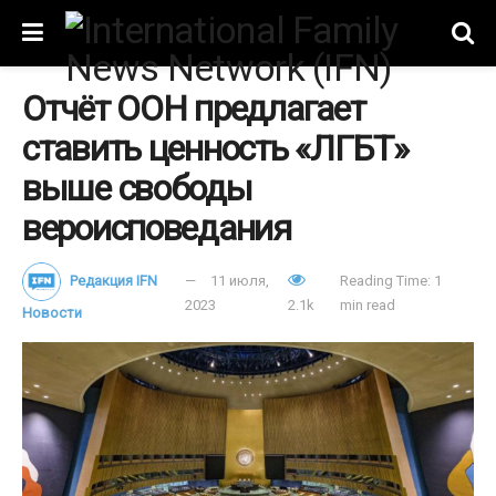
Отчёт ООН предлагает
ставить ценность «ЛГБТ»
выше свободы
вероисповедания
Редакция IFN
11 июля,
Reading Time: 1
2023
2.1k
min read
Новости