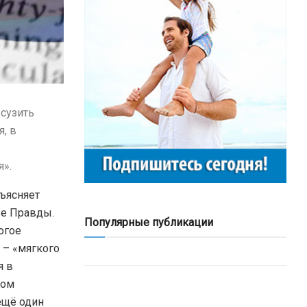
 сузить
, в
».
ъясняет
ве Правды.
Популярные публикации
огое
 – «мягкого
я в
ном
ещё один