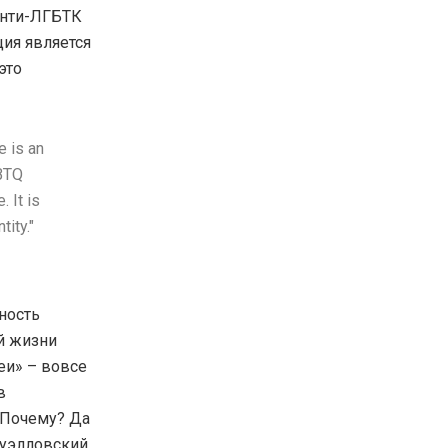
анти-ЛГБТК
ция является
это
e is an
GBTQ
. It is
tity."
ьность
ей жизни
еи» – вовсе
в
 Почему? Да
руэлловский