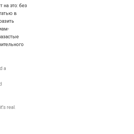
 на это: без
татью в
тразить
иам-
лазастые
нительного
d a
d
’s real.