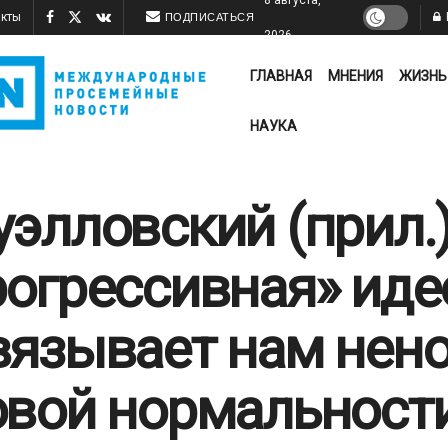
акты
ПОДПИСАТЬСЯ
2026
ГЛАВНАЯ
МНЕНИЯ
ЖИЗНЬ
НАУКА
уэлловский (прил.)
рогрессивная» иде
вязывает нам нен
овой нормальност