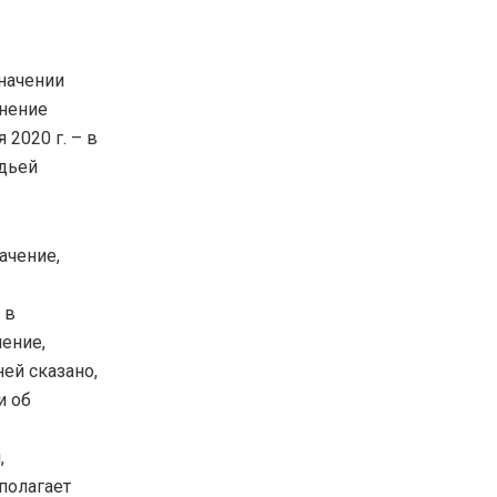
значении
енение
2020 г. – в
удьей
ачение,
 в
ение,
ней сказано,
и об
,
полагает