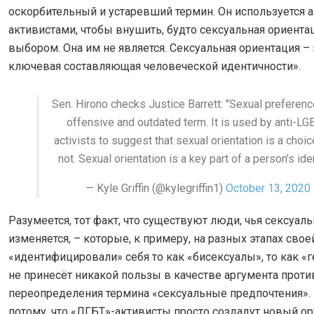
оскорбительный и устаревший термин. Он используется 
активистами, чтобы внушить, будто сексуальная ориента
выбором. Она им не является. Сексуальная ориентация – 
ключевая составляющая человеческой идентичности».
Sen. Hirono checks Justice Barrett: "Sexual preferenc
offensive and outdated term. It is used by anti-L
activists to suggest that sexual orientation is a choice
not. Sexual orientation is a key part of a person's iden
— Kyle Griffin (@kylegriffin1)
October 13, 2020
Разумеется, тот факт, что существуют люди, чья сексуал
изменяется, – которые, к примеру, на разных этапах сво
«идентифицировали» себя то как «бисексуалы», то как «г
не принесёт никакой пользы в качестве аргумента проти
переопределения термина «сексуальные предпочтения».
потому, что «ЛГБТ»-активисты просто создадут новый о