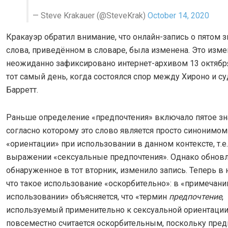
— Steve Krakauer (@SteveKrak)
October 14, 2020
Кракауэр обратил внимание, что онлайн-запись о пятом 
слова, приведённом в словаре, была изменена. Это изм
неожиданно зафиксировано интернет-архивом 13 октября 
тот самый день, когда состоялся спор между Хироно и с
Барретт.
Раньше определение «предпочтения» включало пятое зн
согласно которому это слово является просто синонимом
«ориентации» при использовании в данном контексте, т.е.
выражении «сексуальные предпочтения». Однако обновл
обнаруженное в тот вторник, изменило запись. Теперь в 
что такое использование «оскорбительно»: в «примечани
использовании» объясняется, что «термин
предпочтение
,
используемый применительно к сексуальной ориентации
повсеместно считается оскорбительным, поскольку пред