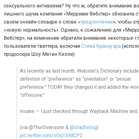
сексуального активизма? Ну что ж, обратите внимание вот
лишнего шума компания «Мерриам-Вебстер» обновила с
своём онлайн-словаре о слове «
предпочтение
», чтобы о
«новую нормальность». Однако, к сожалению для «Мерр
Вебстер», на изменение обратили внимание некоторые г
пользователи твиттера, включая
Стива Кракауэра
(испол
продюсера Шоу Мегин Келли).
As recently as last month, Webster’s Dictionary include
definition of “preference” as “orientation” or “sexual
preference.” TODAY they changed it and added the wor
“offensive."
Insane — I just checked through Wayback Machine and it
(via @ThorSvensonn &
@chadfelixg
)
pic.twitter.com/oOq1SNtCP2