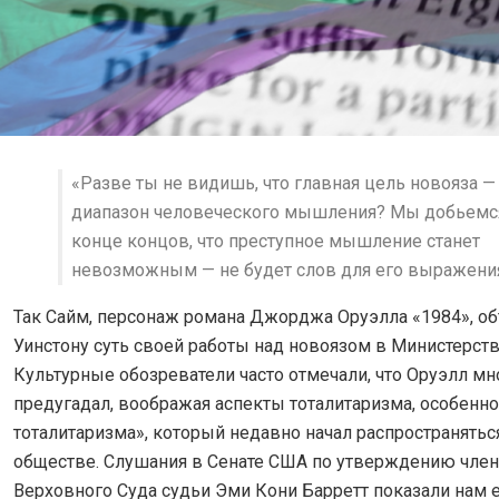
«Разве ты не видишь, что главная цель новояза —
диапазон человеческого мышления? Мы добьемся
конце концов, что преступное мышление станет
невозможным — не будет слов для его выражения
Так Сайм, персонаж романа Джорджа Оруэлла «1984», об
Уинстону суть своей работы над новоязом в Министерст
Культурные обозреватели часто отмечали, что Оруэлл мн
предугадал, воображая аспекты тоталитаризма, особенно
тоталитаризма», который недавно начал распространятьс
обществе. Слушания в Сенате США по утверждению чле
Верховного Суда судьи Эми Кони Барретт показали нам 