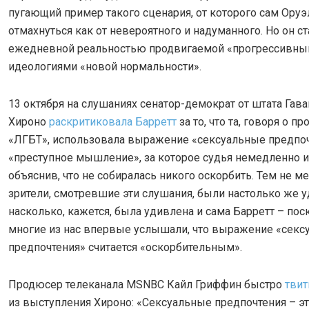
пугающий пример такого сценария, от которого сам Оруэ
отмахнуться как от невероятного и надуманного. Но он ст
ежедневной реальностью продвигаемой «прогрессивн
идеологиями «новой нормальности».
13 октября на слушаниях сенатор-демократ от штата Гав
Хироно
раскритиковала Барретт
за то, что та, говоря о п
«ЛГБТ», использовала выражение «сексуальные предпоч
«преступное мышление», за которое судья немедленно и
объяснив, что не собиралась никого оскорбить. Тем не м
зрители, смотревшие эти слушания, были настолько же 
насколько, кажется, была удивлена и сама Барретт – пос
многие из нас впервые услышали, что выражение «секс
предпочтения» считается «оскорбительным».
Продюсер телеканала MSNBC Кайл Гриффин быстро
твит
из выступления Хироно: «Сексуальные предпочтения – э