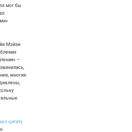
лл мог бы
ал
ыми»
айи Мэйзи
роблемах
тения» –
звинилась,
енее, многие
удивлены,
кольку
уальные
нул цитату
то