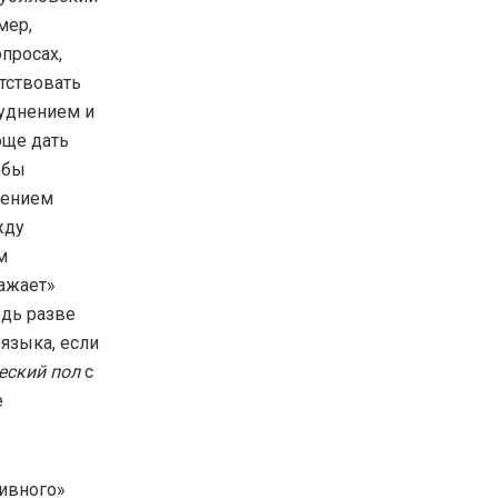
мер,
просах,
ятствовать
руднением и
още дать
обы
нением
жду
м
ражает»
едь разве
языка, если
еский пол
с
е
сивного»