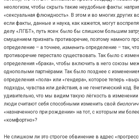
неологизм, чтобы скрыть такие неудобные факты: напри
«сексуальная флюидность». В этом и во многих других во
если факты, данные и наука, как кажется, могут воспреп
делу «ЛГБТ», путь ясен: было бы слишком большим зат
смущением признать противоречие, поэтому намного пр
определение – а точнее,
изменить
определение – так, чт
противоречие перестало существовать. Так было с изме
определения «брака», чтобы включить в него союзы ме
однополыми партнёрами. Так было позднее с изменение
определения «пола» или «гендера», которое теперь «вы
подходы, чувства или действия, а не генетический код. В
удивительно, что мы видим такую лёгкость в изменении 
люди считают себя способными изменить свой
биологич
«назначенного при рождении» на тот, с которым им боле
«комфортно»?
Не слишком ли это строгое обвинение в адрес «прогрес