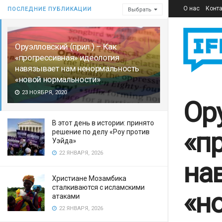
О нас
Конт
ПОСЛЕДНИЕ ПУБЛИКАЦИИ
Выбрать
Оруэлловский (прил.) – Как
«прогрессивная» идеология
навязывает нам ненормальность
«новой нормальности»
23 НОЯБРЯ, 2020
Ор
В этот день в истории: принято
«п
решение по делу «Роу против
Уэйда»
22 ЯНВАРЯ, 2026
на
Христиане Мозамбика
сталкиваются с исламскими
«н
атаками
22 ЯНВАРЯ, 2026