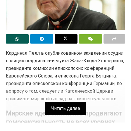
Кардинал Пелл в опубликованном заявлении осудил
позицию кардинала-иезуита Жана-Клода Холлериша,
президента комиссии епископских конференций
Европейского Союза, и епископа Георга Бэтцинга,
президента епископской конференции Германии, по
вопросу о том, следует ли Католической Церкви
принимать мирской взгляд на гомосексуальность.
Читать далее
Мирские идеи епископов продвигают
гомосексуальность на всех уровнях
Церкви