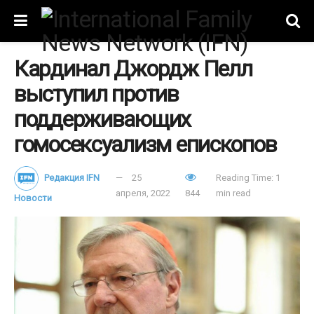
Кардинал Джордж Пелл
выступил против
поддерживающих
гомосексуализм епископов
Редакция IFN
25
Reading Time: 1
апреля, 2022
844
min read
Новости