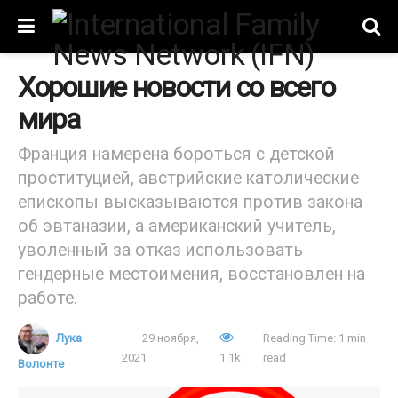
Хорошие новости со всего
мира
Франция намерена бороться с детской
проституцией, австрийские католические
епископы высказываются против закона
об эвтаназии, а американский учитель,
уволенный за отказ использовать
гендерные местоимения, восстановлен на
работе.
Лука
29 ноября,
Reading Time: 1 min
2021
1.1k
read
Волонте