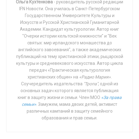
Ольга Кухтенкова
- руководитель русской редакции
конгрессмен от демократической партии
,
ритуалы. «Привьёмся, всех привьём, и всё вернётся
IFN Новости. Она училась в Санкт-Петербургском
призвал однопартийцев-христиан всегда ставить
в нормальное русло» — с одной стороны. С другой –
Государственном Университете Культуры и
веру на первое место в своей жизни и
«напишем в администрацию, в прокуратуру,
Искусств и Русской Христианской Гуманитарной
общественной деятельности.
выиграем суд, победим всех, и всем станет счастье».
Академии. Кандидат культурологии. Автор книг
"Очерки истории кельтской книжности" и "Век
Однако, вот время идёт, действия не приносят
святых: мир ирландского монашества до
Tags:
аборты
гендерная идеология
быстрого «возвращения в прошлое», растёт
английского завоевания", а также академических
Евангелическая церковь
Европа
раздражение.
публикаций на тему христианской этики, рыцарской
Католическая Цероквь
ЛГБТ
ЛГБТ-идеология
культуры и средневекового искусства. Автор цикла
В каком-то рассмотрении совершенно не важно,
передач «Практическая культурология
образование
религиозная свобода
США
создан этот кризис искусственно или нет, важно то,
христианских общин» на
«Радио Мария»
.
Эвтаназия
что в нём фонтанируют те проблемы, которые
Соучередитель издательства
"Тропа"
, одной из
наживало наше общество десятилетиями –
основных задач которого является публикация
книг в защиту жизни и семьи. Член МОО
«За права
экономические, политические, государственные,
семьи»
. Замужем, мама двоих детей, активист
цивилизационные, этические, личностные. И мы
различных кампаний в защиту семейного
встречаемся с ним для того, чтобы, говоря
образования и прав семьи.
библейским языком, исправить всякую неправду.
Самое неразумное – ожидать, что кризис пройдёт, и
всё станет по-старому. Когда общество подходит к