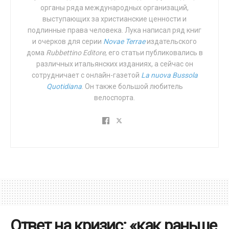
органы ряда международных организаций,
девочек от 15 до 17 лет.
выступающих за христианские ценности и
США. Штат Огайо принял закон против
подлинные права человека. Лука написал ряд книг
и очерков для серии
Novae
Terrae
издательского
инфантицида, предписав
оказывать
дома
Rubbettino
Editore
, его статьи публиковались в
медицинскую помощь младенцам, пережившим
различных итальянских изданиях, а сейчас он
попытку аборта
.
сотрудничает с онлайн-газетой
La
nuova
Bussola
Quotidiana
. Он также большой любитель
Семья
велоспорта.
Словакия. Экономическая поддержка семей с
детьми – это первая часть налоговой реформы,
объявленной правительством. Детское пособие
увеличится с €25,50 в месяц до €30 за каждого
ребёнка до его совершеннолетия и до €50 за
совершеннолетнего ребёнка, продолжающего
учёбу, до окончания им университета.
США. Воздержание и чистота снова
Ответ на кризис: «как раньше
воспринимаются как добродетель среди