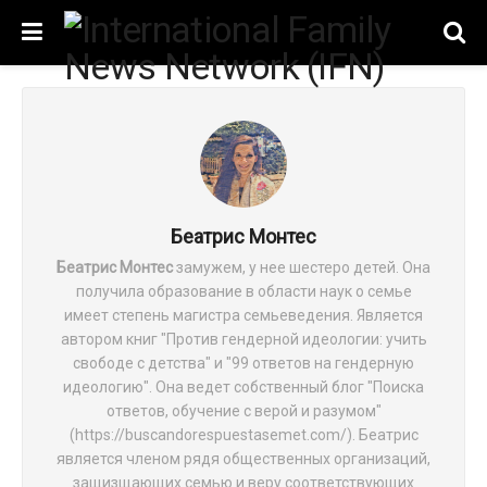
Беатрис Монтес
Беатрис Монтес
замужем, у нее шестеро детей. Она
получила образование в области наук о семье
имеет степень магистра семьеведения. Является
автором книг "Против гендерной идеологии: учить
свободе с детства" и "99 ответов на гендерную
идеологию". Она ведет собственный блог "Поиска
ответов, обучение с верой и разумом"
(https://buscandorespuestasemet.com/). Беатрис
является членом рядя общественных организаций,
защизщающих семью и веру соответствующих