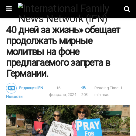
40 дней за жизнь» обещает
продолжать мирные
молитвы на фоне
предлагаемого запрета в
Германии.
Редакция IFN
16
Reading Time: 1
февраля, 2024
203
min read
Новости