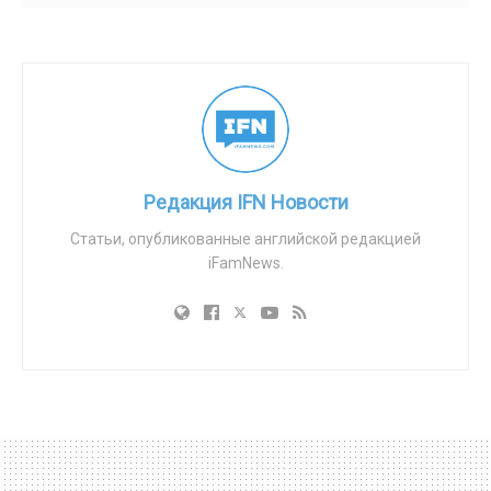
Новый закон предполагает, что те, кто молится возле
клиник, занимаются преследованием беременных
женщин. Однако, по собственному признанию
правительства, не существует «конкретных данных»,
подтверждающих количество подобных случаев
преследования. Томислав Кунович, управляющий
директор 40 Days for Life International, раскритиковал
Редакция IFN Новости
обвинения министра по делам семьи Лизы Паус в
Статьи, опубликованные английской редакцией
том, что демонстрации представляют угрозу для
iFamNews.
будущих женщин. Он утверждает, что не было
зафиксировано ни одного случая, когда к
беременным женщинам подходили, притесняли или
оказывали на них давление на этих демонстрациях.
Феликс Бёлльманн, директор по европейской
адвокации ADF International, также раскритиковал
предложенный закон за расплывчатость и