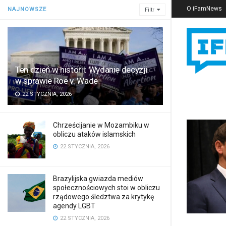
O iFamNews
NAJNOWSZE
Filtr
Ten dzień w historii: Wydanie decyzji
w sprawie Roe v. Wade
22 STYCZNIA, 2026
Chrześcijanie w Mozambiku w
obliczu ataków islamskich
22 STYCZNIA, 2026
Brazylijska gwiazda mediów
społecznościowych stoi w obliczu
rządowego śledztwa za krytykę
agendy LGBT
22 STYCZNIA, 2026