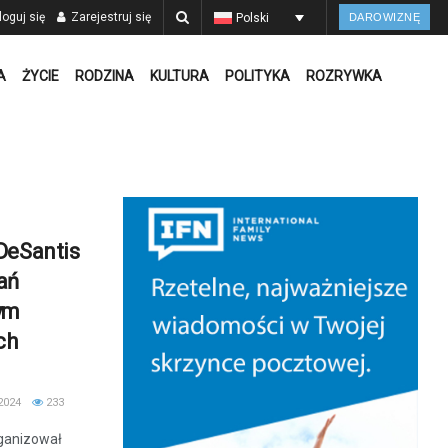
oguj się
Zarejestruj się
Polski
DAROWIZNĘ
A
ŻYCIE
RODZINA
KULTURA
POLITYKA
ROZRYWKA
DeSantis
ań
ym
ch
2024
233
rganizował