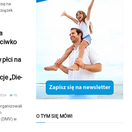
się na
książek
a
eciwko
 płci na
je „Die-
2024
95
organizowali
h
O TYM SIĘ MÓWI
 (DMV) w