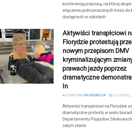
konferencję prasową, na której skupił 
włączeniu jednoznacznych treści do 
dostępnych w szkołach.
Aktywiści transpłciowi n
Florydzie protestują prz
nowym przepisom DMV
kryminalizującym zmiany
prawach jazdy poprzez
dramatyczne demonstrac
In
AUTORSTWA
IFN REDAKCJA
12 LUTEGO, 
Aktywiści transpłciowi na Florydzie z
dramatyczne protesty w wielu biurac
Departamentu Pojazdów Silnikowych
całym stanie.