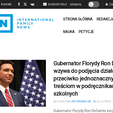
Kontakt
sierpnia,
Zal
SUBSKRYBUJ
2026
STRONA GŁÓWNA
REDAKCJ
NAUKA
PETYCJE
Gubernator Florydy Ron 
wzywa do podjęcia dział
przeciwko jednoznaczn
treściom w podręcznika
szkolnych
AUTORSTWA
IFN REDAKCJA
16 LUTEGO, 
Gubernator Florydy Ron DeSantis zo