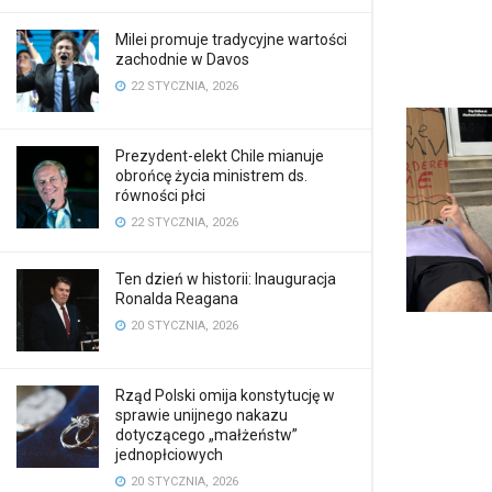
Milei promuje tradycyjne wartości
zachodnie w Davos
22 STYCZNIA, 2026
Prezydent-elekt Chile mianuje
obrońcę życia ministrem ds.
równości płci
22 STYCZNIA, 2026
Ten dzień w historii: Inauguracja
Ronalda Reagana
20 STYCZNIA, 2026
Rząd Polski omija konstytucję w
sprawie unijnego nakazu
dotyczącego „małżeństw”
jednopłciowych
20 STYCZNIA, 2026