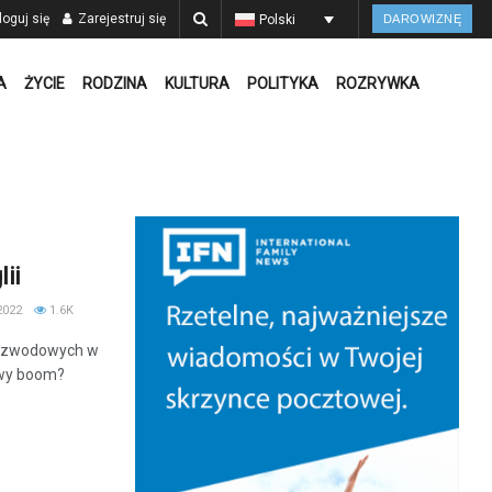
oguj się
Zarejestruj się
Polski
DAROWIZNĘ
A
ŻYCIE
RODZINA
KULTURA
POLITYKA
ROZRYWKA
ii
2022
1.6K
rozwodowych w
dowy boom?