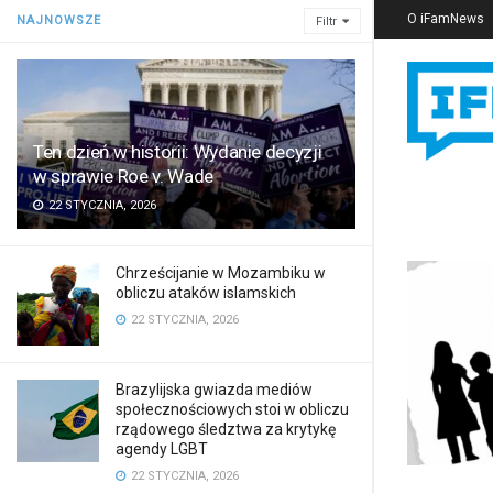
O iFamNews
NAJNOWSZE
Filtr
Ten dzień w historii: Wydanie decyzji
w sprawie Roe v. Wade
22 STYCZNIA, 2026
Chrześcijanie w Mozambiku w
obliczu ataków islamskich
22 STYCZNIA, 2026
Brazylijska gwiazda mediów
społecznościowych stoi w obliczu
rządowego śledztwa za krytykę
agendy LGBT
22 STYCZNIA, 2026