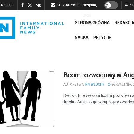
Kontakt
sierpnia,
Zal
SUBSKRYBUJ
2026
STRONA GŁÓWNA
REDAKCJ
NAUKA
PETYCJE
Boom rozwodowy w Angl
AUTORSTWA
IFN WŁOCHY
26 KWIETNIA, 
Dwukrotnie wyższa liczba pozwów 
Anglii i Walii - skąd wziął się rozwo