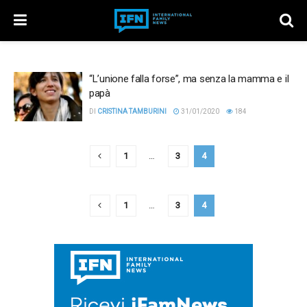
“L’unione falla forse”, ma senza la mamma e il
papà
DI
CRISTINA TAMBURINI
31/01/2020
184
1
…
3
4
1
…
3
4