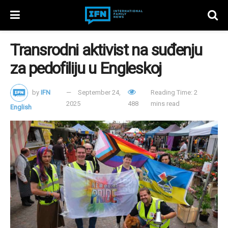
Transrodni aktivist na suđenju
za pedofiliju u Engleskoj
by
IFN
September 24,
Reading Time: 2
2025
488
mins read
English