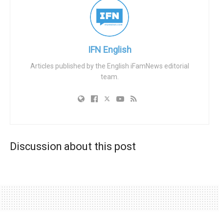
seksualno zlostavljanje djece. Optužbe oslikavaju
zastrašujuću sliku čovjeka duboko uključenog u
aktivističke krugove, sada optuženog za zločine protiv
djece koju aktivisti tvrde da “štite”.
IFN English
Wimbridge je bio glasni transrodni aktivist, služeći na
Articles published by the English iFamNews editorial
team.
visokim pozicijama u Newbury Prideu i javno govoreći na
Danu sjećanja na transrodne osobe kojeg je organizirao
Reading Pride 2022. Često se predstavljao kao žrtva
“transfobije”, prepričavajući navodne incidente u kojima su
ga drugi ismijavali zbog spola. Iza javne slike, tužitelji
sada tvrde da je pokazivao predatorsko ponašanje
Discussion about this post
usmjereno prema ranjivom djetetu.
Dokazi također sugeriraju da je Wimbridge stvarao
uznemirujuće online persone. Pod alternativnim imenima,
referirao se na fetiš teme poput BDSM-a i “igranja uloga s
godinama”. Unatoč tome što je 2022. godine usvojio ime