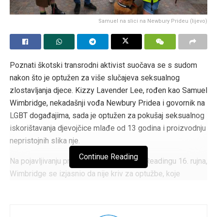
Samuel na slici na Newbury Prideu (lijevo)
Poznati škotski transrodni aktivist suočava se s sudom
nakon što je optužen za više slučajeva seksualnog
zlostavljanja djece. Kizzy Lavender Lee, rođen kao Samuel
Wimbridge, nekadašnji vođa Newbury Pridea i govornik na
LGBT događajima, sada je optužen za pokušaj seksualnog
iskorištavanja djevojčice mlađe od 13 godina i proizvodnju
nepristojnih slika nje.
Continue Reading
Na pojavljivanju pred Krunskim sudom u Readingu 16. rujna,
Wimbridge se izjasnio da nije kriv za optužbe, koje
uključuju pokušaj poticanja djeteta na sudjelovanje u
penetrativnoj seksualnoj aktivnosti, seksualnu
komunikaciju s maloljetnikom i stvaranje materijala za