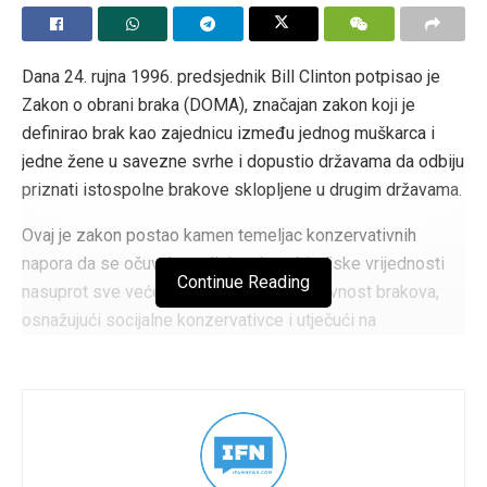
Dana 24. rujna 1996. predsjednik Bill Clinton potpisao je
Zakon o obrani braka (DOMA), značajan zakon koji je
definirao brak kao zajednicu između jednog muškarca i
jedne žene u savezne svrhe i dopustio državama da odbiju
priznati istospolne brakove sklopljene u drugim državama.
Ovaj je zakon postao kamen temeljac konzervativnih
napora da se očuvaju tradicionalne obiteljske vrijednosti
Continue Reading
nasuprot sve većem pritisku za ravnopravnost brakova,
osnažujući socijalne konzervativce i utječući na
republikanske platforme godinama, sve do njegovog
djelomičnog poništenja od strane Vrhovnog suda u odluci
Sjedinjene Američke Države protiv Windsor iz 2013.
Tags:
Ovaj dan u konzervativnoj povijesti