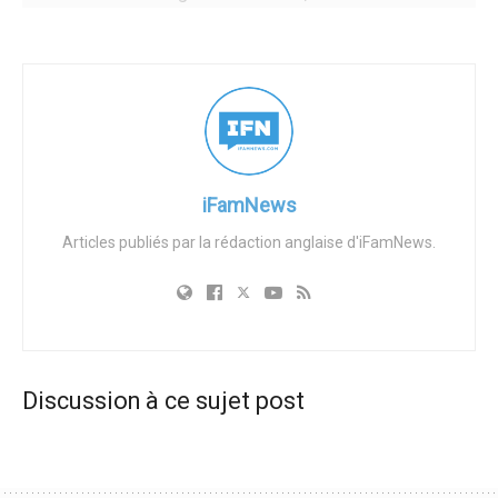
désormais officiellement autorisés à partager des
contenus pour adultes, y compris de la nudité ou des
comportements sexuels, à condition qu’ils aient été créés
et diffusés de manière consensuelle. Les règlements
renforcés indiquent que « l’expression sexuelle, visuelle
ou écrite, peut être une forme légitime d’expression
artistique ».
iFamNews
Les contenus pour adultes doivent respecter des
Articles publiés par la rédaction anglaise d'iFamNews.
paramètres spécifiques, notamment être correctement
étiquetés et ne pas être affichés de manière visible dans
des zones telles que les bannières de compte ou les
photos de profil. Les personnes qui publient
régulièrement des contenus pour adultes devront classer
Discussion à ce sujet post
leurs images et leurs vidéos dans la catégorie des
contenus sensibles. Il est important de noter que des
garanties sont en place pour protéger les utilisateurs