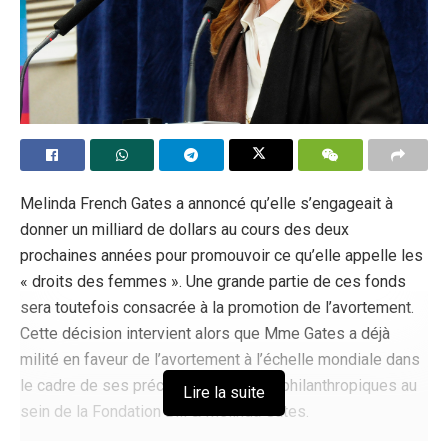
acceptés mais encouragés.
Tags:
Elon Musk
Pornography
Melinda French Gates a annoncé qu’elle s’engageait à
donner un milliard de dollars au cours des deux
prochaines années pour promouvoir ce qu’elle appelle les
« droits des femmes ». Une grande partie de ces fonds
sera toutefois consacrée à la promotion de l’avortement.
Cette décision intervient alors que Mme Gates a déjà
milité en faveur de l’avortement à l’échelle mondiale dans
le cadre de ses précédentes actions philanthropiques au
Lire la suite
sein de la Fondation Bill & Melinda Gates.