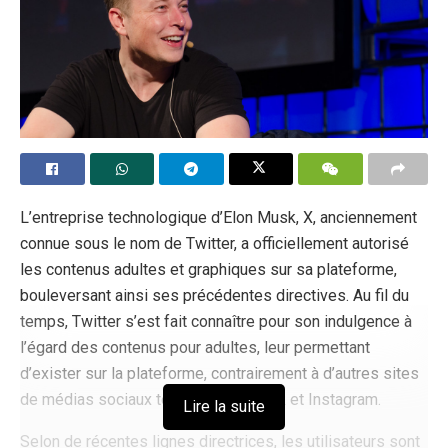
L’entreprise technologique d’Elon Musk, X, anciennement
connue sous le nom de Twitter, a officiellement autorisé
les contenus adultes et graphiques sur sa plateforme,
bouleversant ainsi ses précédentes directives. Au fil du
temps, Twitter s’est fait connaître pour son indulgence à
l’égard des contenus pour adultes, leur permettant
d’exister sur la plateforme, contrairement à d’autres sites
de médias sociaux tels que Facebook et Instagram.
Lire la suite
Selon de récentes lignes directrices, les utilisateurs sont