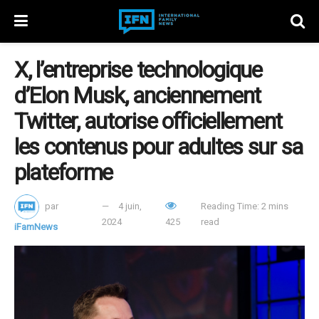
X, l’entreprise technologique
d’Elon Musk, anciennement
Twitter, autorise officiellement
les contenus pour adultes sur sa
plateforme
par
4 juin,
Reading Time: 2 mins
2024
425
read
iFamNews