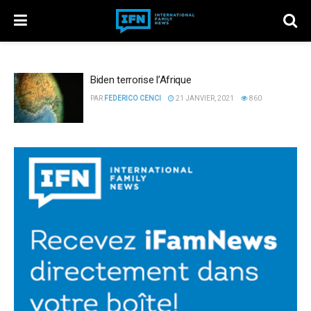
Biden terrorise l’Afrique
PAR
FEDERICO CENCI
21 JANVIER, 2021
860