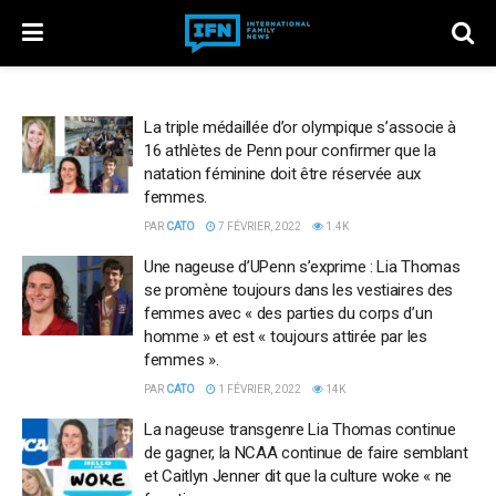
La triple médaillée d’or olympique s’associe à
16 athlètes de Penn pour confirmer que la
natation féminine doit être réservée aux
femmes.
PAR
CATO
7 FÉVRIER, 2022
1.4K
Une nageuse d’UPenn s’exprime : Lia Thomas
se promène toujours dans les vestiaires des
femmes avec « des parties du corps d’un
homme » et est « toujours attirée par les
femmes ».
PAR
CATO
1 FÉVRIER, 2022
14K
La nageuse transgenre Lia Thomas continue
de gagner, la NCAA continue de faire semblant
et Caitlyn Jenner dit que la culture woke « ne