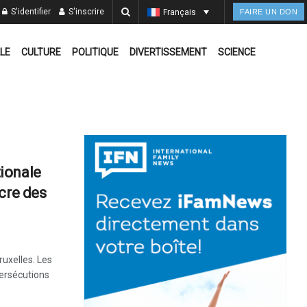
S'identifier
S'inscrire
Français
FAIRE UN DON
LE
CULTURE
POLITIQUE
DIVERTISSEMENT
SCIENCE
ionale
cre des
ruxelles. Les
persécutions