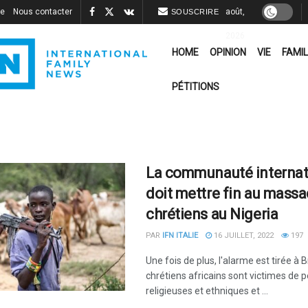
re
Nous contacter
août,
SOUSCRIRE
2026
HOME
OPINION
VIE
FAMIL
PÉTITIONS
La communauté internat
doit mettre fin au massa
chrétiens au Nigeria
PAR
IFN ITALIE
16 JUILLET, 2022
197
Une fois de plus, l'alarme est tirée à B
chrétiens africains sont victimes de 
religieuses et ethniques et ...