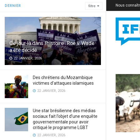
Nous connaît
DERNIER
filtre
Ce jour-là dans l’histoire : Roe v. Wade
a été décidé
22 JANVIER, 2026
Des chrétiens du Mozambique
victimes d’attaques islamiques
22 JANVIER, 2026
Une star brésilienne des médias
sociaux fait l’objet d’une enquête
gouvernementale pour avoir
critiqué le programme LGBT
22 JANVIER, 2026