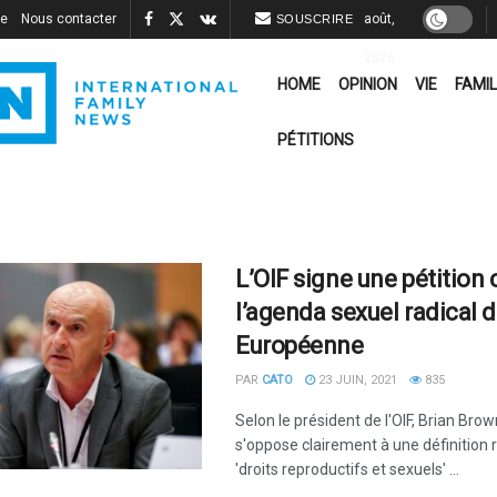
re
Nous contacter
août,
SOUSCRIRE
2026
HOME
OPINION
VIE
FAMIL
PÉTITIONS
L’OIF signe une pétition 
l’agenda sexuel radical d
Européenne
PAR
CATO
23 JUIN, 2021
835
Selon le président de l'OIF, Brian Brown
s'oppose clairement à une définition 
'droits reproductifs et sexuels' ...