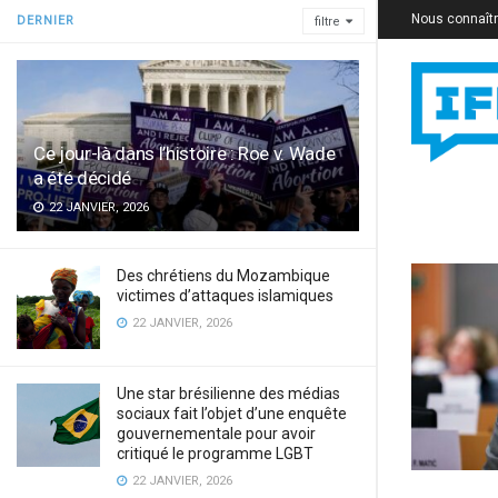
Nous connaît
DERNIER
filtre
Ce jour-là dans l’histoire : Roe v. Wade
a été décidé
22 JANVIER, 2026
Des chrétiens du Mozambique
victimes d’attaques islamiques
22 JANVIER, 2026
Une star brésilienne des médias
sociaux fait l’objet d’une enquête
gouvernementale pour avoir
critiqué le programme LGBT
22 JANVIER, 2026