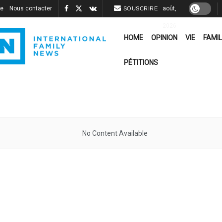
re
Nous contacter
août,
SOUSCRIRE
2026
HOME
OPINION
VIE
FAMIL
PÉTITIONS
No Content Available