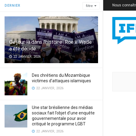
Nous connaît
DERNIER
filtre
Ce jour-là dans l’histoire : Roe v. Wade
a été décidé
22 JANVIER, 2026
Des chrétiens du Mozambique
victimes d’attaques islamiques
22 JANVIER, 2026
Une star brésilienne des médias
sociaux fait l’objet d’une enquête
gouvernementale pour avoir
critiqué le programme LGBT
22 JANVIER, 2026