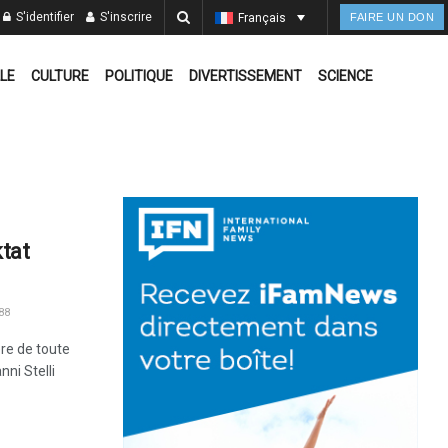
S'identifier
S'inscrire
Français
FAIRE UN DON
LE
CULTURE
POLITIQUE
DIVERTISSEMENT
SCIENCE
tat
88
ère de toute
ni Stelli