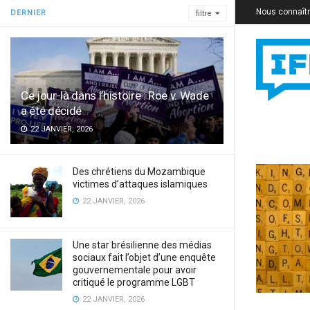
Nous connaît
DERNIER
filtre
Ce jour-là dans l’histoire : Roe v. Wade
a été décidé
22 JANVIER, 2026
Des chrétiens du Mozambique
victimes d’attaques islamiques
22 JANVIER, 2026
Une star brésilienne des médias
sociaux fait l’objet d’une enquête
gouvernementale pour avoir
critiqué le programme LGBT
22 JANVIER, 2026