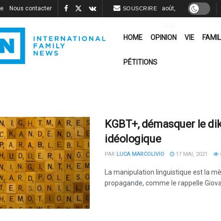
re
Nous contacter
août,
SOUSCRIRE
2026
HOME
OPINION
VIE
FAMIL
PÉTITIONS
KGBT+, démasquer le dik
idéologique
PAR
LUCA MARCOLIVIO
17 MAI, 2021
La manipulation linguistique est la m
propagande, comme le rappelle Giovan