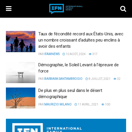
Taux de fécondité record aux États-Unis, avec
un nombre croissant d’adultes peu enclins à
avoir des enfants
PAR
IFAMNEWS
10 AOÛT, 2024
317
Démographie, le Soleil Levant à l’épreuve de
force
PAR
BARBARA SANTAMBROGIO
8 JUILLET, 2021
32
De plus en plus seul dans le désert
démographique
PAR
MAURIZIO MILANO
11 AVRIL, 2021
100