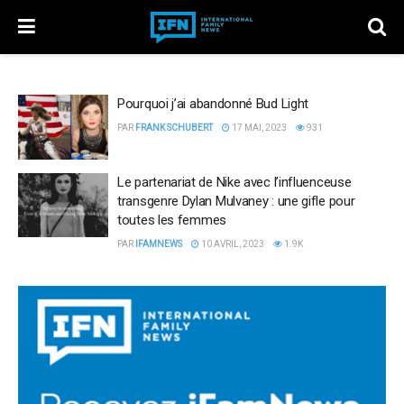
Pourquoi j’ai abandonné Bud Light
PAR
FRANK SCHUBERT
17 MAI, 2023
931
Le partenariat de Nike avec l’influenceuse
transgenre Dylan Mulvaney : une gifle pour
toutes les femmes
PAR
IFAMNEWS
10 AVRIL, 2023
1.9K