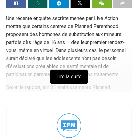
Une récente enquête secrète menée par Live Action
montre que certains centres de Planned Parenthood
proposent des hormones de substitution aux mineurs —
parfois dès l’âge de 16 ans — dès leur premier rendez-
vous, même en virtuel. Dans plusieurs cas, le personnel
aurait déclaré que les adolescents n’ont pas besoin
d’évaluations préalables de santé mentale ni de
participation parentale pour recevoir ces traitements.
Lire la suite
Selon le rapport, sur 33 établissements Planned
Parenthood contactés, 7 ont confirmé qu’ils prescriraient
des hormones immédiatement. Parmi ceux-ci, 5
établissements auraient indiqué qu’ils n’exigent pas de
preuve de thérapie préalable, d’autorisation de santé
mentale ou de documentation. Dans un cas, une personne
se faisant passer pour une mineure s’est vu assurer