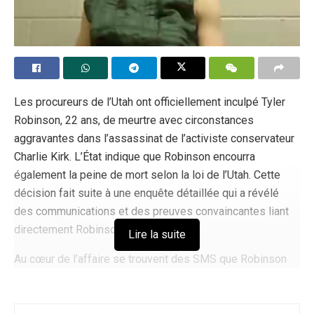
Les procureurs de l’Utah ont officiellement inculpé Tyler
Robinson, 22 ans, de meurtre avec circonstances
aggravantes dans l’assassinat de l’activiste conservateur
Charlie Kirk. L’État indique que Robinson encourra
également la peine de mort selon la loi de l’Utah. Cette
décision fait suite à une enquête détaillée qui a révélé
des communications et des preuves convaincantes liant
directement Robinson à la fusillade.
Lire la suite
Au cœur de l’affaire se trouvent des SMS que Robinson
aurait envoyés à son partenaire transgenre, dans lesquels
il exprimait une profonde colère concernant la rhétorique
de Kirk. Parmi eux, le message : « J’en ai assez de sa