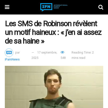
Les SMS de Robinson révèlent
un motif haineux : « j’en ai assez
de sa haine »
par
17 septembre,
Reading Time: 2
2025
548
mins read
iFamNews