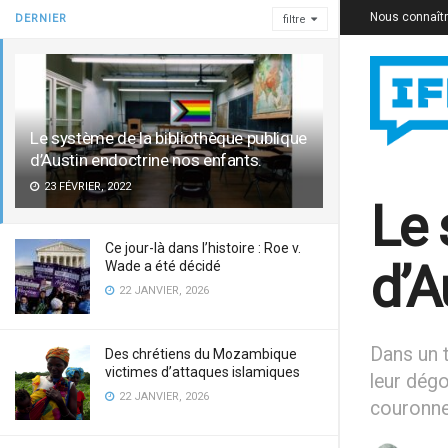
Nous connaît
DERNIER
filtre
Le système de la bibliothèque publique
d’Austin endoctrine nos enfants.
23 FÉVRIER, 2022
Le 
Ce jour-là dans l’histoire : Roe v.
d’A
Wade a été décidé
22 JANVIER, 2026
Dans un 
Des chrétiens du Mozambique
victimes d’attaques islamiques
leur dégo
22 JANVIER, 2026
couronner