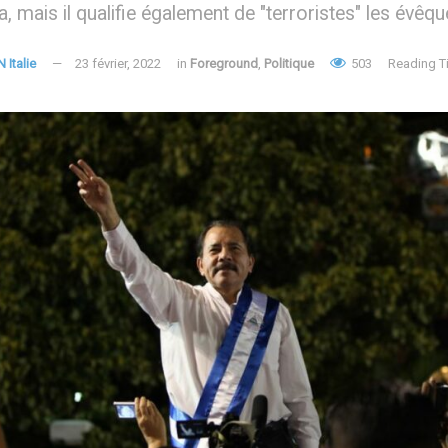
, mais il qualifie également de "terroristes" les évêq
N Italie
23 février, 2022
in
Foreground
,
Politique
503
Reading T