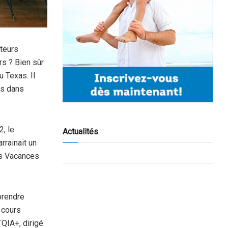
cteurs
rs ? Bien sûr
 Texas. Il
ts dans
, le
Actualités
rrainait un
es Vacances
prendre
 cours
QIA+, dirigé