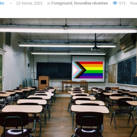
ato
23 février, 2022
in
Foreground
,
Nouvelles récentes
515
Rea