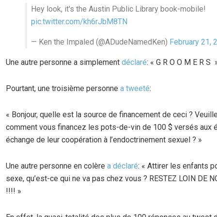
Hey look, it's the Austin Public Library book-mobile!
pic.twitter.com/kh6rJbM8TN
— Ken the Impaled (@ADudeNamedKen)
February 21, 
Une autre personne a simplement
déclaré
: « G R O O M E R S »
Pourtant, une troisième personne
a tweeté
:
« Bonjour, quelle est la source de financement de ceci ? Veuill
comment vous financez les pots-de-vin de 100 $ versés aux é
échange de leur coopération à l’endoctrinement sexuel ? »
Une autre personne en colère
a déclaré
: « Attirer les enfants p
sexe, qu’est-ce qui ne va pas chez vous ? RESTEZ LOIN DE
!!!! »