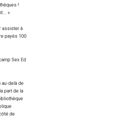
othèques !
t…. »
 assister à
tre payés 100
u camp Sex Ed
n au-delà de
a part de la
ibliothèque
blique
 côté de