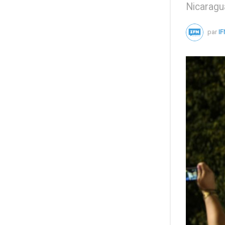
Nicaragua
par
IF