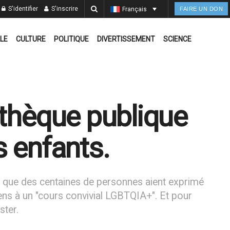
S'identifier
S'inscrire
Français
FAIRE UN DON
LE
CULTURE
POLITIQUE
DIVERTISSEMENT
SCIENCE
othèque publique
s enfants.
t que des centaines de personnes aient exprimé
céens à un "cours convivial LGBTQIA+". Et pour
ster.