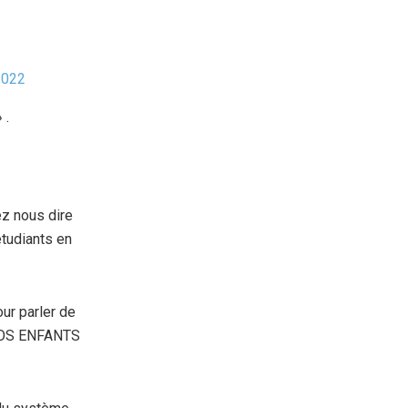
2022
 .
ez nous dire
tudiants en
our parler de
 NOS ENFANTS