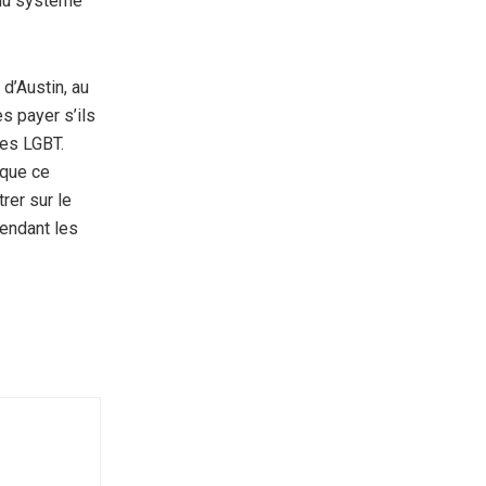
 du système
d’Austin, au
s payer s’ils
les LGBT.
 que ce
rer sur le
pendant les