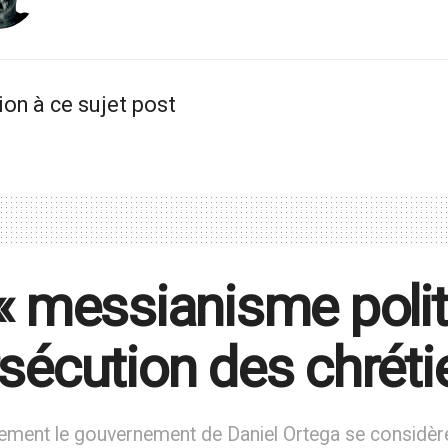
ion à ce sujet post
« messianisme politi
sécution des chrét
ment le gouvernement de Daniel Ortega se considère c