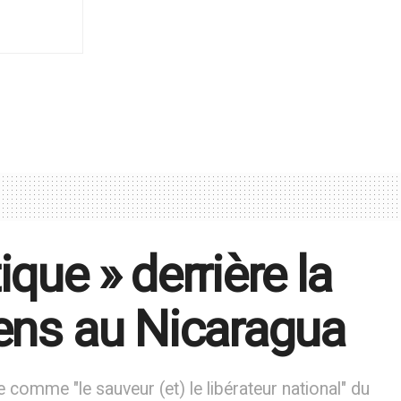
que » derrière la
iens au Nicaragua
omme "le sauveur (et) le libérateur national" du