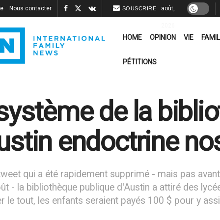
re
Nous contacter
août,
SOUSCRIRE
2026
HOME
OPINION
VIE
FAMIL
PÉTITIONS
système de la bibli
ustin endoctrine no
tweet qui a été rapidement supprimé - mais pas avan
ût - la bibliothèque publique d'Austin a attiré des ly
 le tout, les enfants seraient payés 100 $ pour y assi