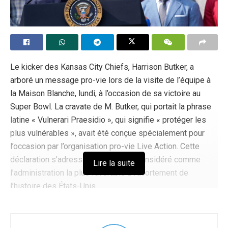
Le kicker des Kansas City Chiefs, Harrison Butker, a
arboré un message pro-vie lors de la visite de l’équipe à
la Maison Blanche, lundi, à l’occasion de sa victoire au
Super Bowl. La cravate de M. Butker, qui portait la phrase
latine « Vulnerari Praesidio », qui signifie « protéger les
plus vulnérables », avait été conçue spécialement pour
l’occasion par l’organisation pro-vie Live Action. Cette
déclaration s’adressait à ce qui est considéré comme
Lire la suite
l’administration la plus favorable à l’avortement de
l’histoire des États-Unis.
En plus de sa cravate, M. Butker portait un pin’s en or
représentant la taille des pieds d’un bébé avorté de 10