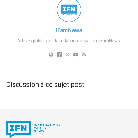
semaines. L’objectif était de mettre en lumière le
problème de l’avortement et le nombre important de
bébés à naître qui en sont victimes chaque année. Des
photos ont montré Butker arborant fièrement la cravate,
iFamNews
debout derrière le président Joe Biden.
Articles publiés par la rédaction anglaise d'iFamNews.
https://twitter.com/IHEvoices/status/166615434990125
0590
M. Butker a profité de cette visite à la Maison Blanche
pour se faire le porte-parole des « oubliés de notre
société ». Compte tenu du fait que le président Biden se
Discussion à ce sujet post
déclare fervent catholique et qu’il soutient fermement
l’avortement, la déclaration de M. Butker a revêtu une
importance particulière. « Je veux donner une voix aux
plus vulnérables, les enfants à naître, dans un lieu où tous
les efforts ont été faits pour normaliser l’interruption
tragique de leur vie », a déclaré M. Butker.