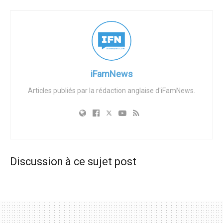
démocrates de la commission étaient absents lors du
vote. Le sénateur de Bâton Rouge, Cleo Fields, a justifié
son absence en invoquant le manque de pertinence du
projet de loi par rapport à l’objectif principal de la
commission, qui porte essentiellement sur les questions
de justice pénale.
iFamNews
Suite à la décision de la commission, le projet de loi a été
Articles publiés par la rédaction anglaise d'iFamNews.
transmis au Sénat dans son intégralité lundi, où il a été
adopté par 29 voix contre 10, reflétant largement les
lignes des partis. Les Républicains sont restés fermes
sur le fait qu’une telle législation est cruciale pour
protéger les enfants de décisions médicales
Discussion à ce sujet post
potentiellement regrettables.
Le sénateur républicain Jeremy Stine a défendu le projet
de loi lundi, en déclarant : « Ce n’est pas compliqué. Les
enfants ne devraient pas avoir accès à des procédures