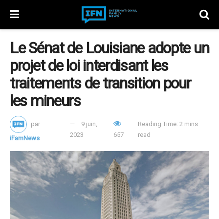
Le Sénat de Louisiane adopte un
projet de loi interdisant les
traitements de transition pour
les mineurs
par
9 juin,
Reading Time: 2 mins
2023
657
read
iFamNews