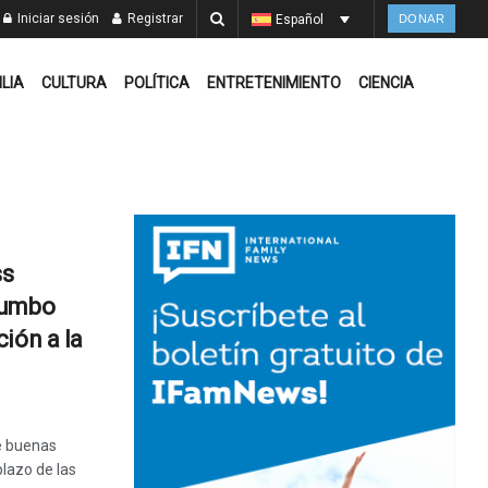
Iniciar sesión
Registrar
Español
DONAR
ILIA
CULTURA
POLÍTICA
ENTRETENIMIENTO
CIENCIA
ss
rumbo
ión a la
e buenas
plazo de las