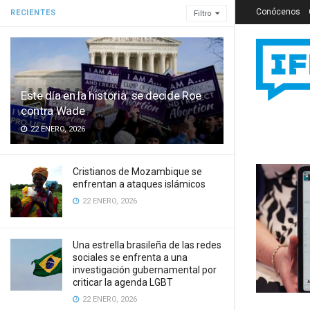
Conócenos
RECIENTES
Filtro
Este día en la historia: se decide Roe
contra Wade
22 ENERO, 2026
Cristianos de Mozambique se
enfrentan a ataques islámicos
22 ENERO, 2026
Una estrella brasileña de las redes
sociales se enfrenta a una
investigación gubernamental por
criticar la agenda LGBT
22 ENERO, 2026