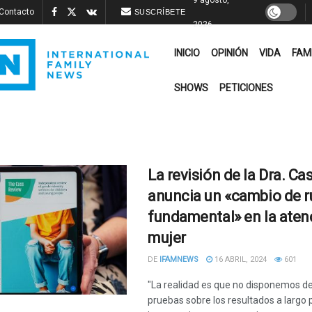
Contacto
SUSCRÍBETE
2026
INICIO
OPINIÓN
VIDA
FAM
SHOWS
PETICIONES
La revisión de la Dra. Ca
anuncia un «cambio de 
fundamental» en la atenc
mujer
DE
IFAMNEWS
16 ABRIL, 2024
601
"La realidad es que no disponemos d
pruebas sobre los resultados a largo 