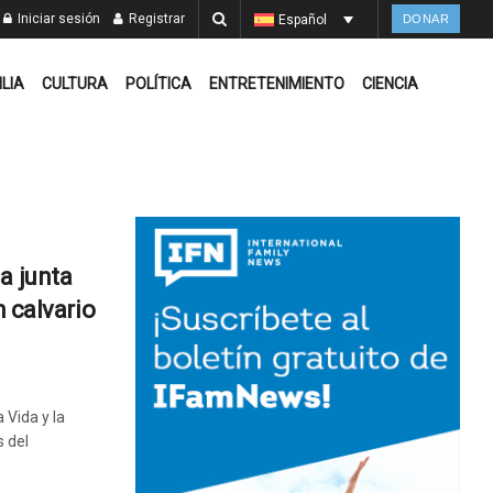
Iniciar sesión
Registrar
Español
DONAR
ILIA
CULTURA
POLÍTICA
ENTRETENIMIENTO
CIENCIA
a junta
n calvario
 Vida y la
s del