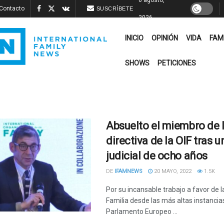
Contacto
SUSCRÍBETE
2026
INICIO
OPINIÓN
VIDA
FAM
SHOWS
PETICIONES
Absuelto el miembro de l
directiva de la OIF tras u
judicial de ocho años
DE
IFAMNEWS
20 MAYO, 2022
1.5K
Por su incansable trabajo a favor de la
Familia desde las más altas instancia
Parlamento Europeo ...