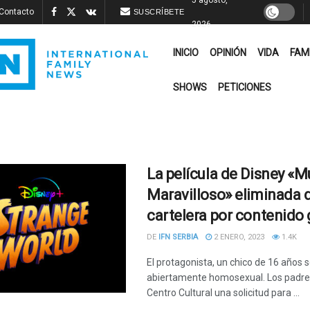
Contacto
SUSCRÍBETE
2026
INICIO
OPINIÓN
VIDA
FAM
SHOWS
PETICIONES
La película de Disney «
Maravilloso» eliminada d
cartelera por contenido 
DE
IFN SERBIA
2 ENERO, 2023
1.4K
El protagonista, un chico de 16 años 
abiertamente homosexual. Los padres
Centro Cultural una solicitud para ...