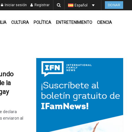
Iniciar sesión
Registrar
Español
DONAR
ILIA
CULTURA
POLÍTICA
ENTRETENIMIENTO
CIENCIA
Mundo
e la
gay
se declara
 enviaron al