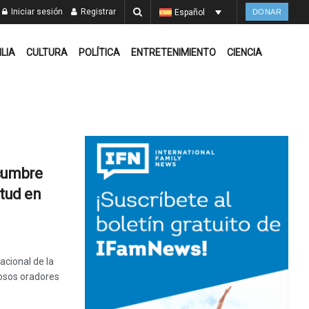
Iniciar sesión
Registrar
Español
DONAR
ILIA
CULTURA
POLÍTICA
ENTRETENIMIENTO
CIENCIA
cumbre
ntud en
acional de la
osos oradores