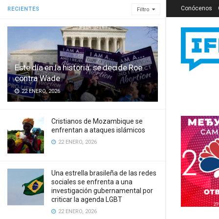
Conócenos
RECIENTES
Filtro
Este día en la historia: se decide Roe
contra Wade
22 ENERO, 2026
Cristianos de Mozambique se
enfrentan a ataques islámicos
22 ENERO, 2026
Una estrella brasileña de las redes
sociales se enfrenta a una
investigación gubernamental por
criticar la agenda LGBT
22 ENERO, 2026