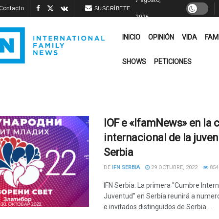
Contacto
SUSCRÍBETE
2026
INICIO
OPINIÓN
VIDA
FAM
SHOWS
PETICIONES
IOF e «IfamNews» en la 
internacional de la juve
Serbia
DE
IFN SERBIA
29 OCTUBRE, 2022
854
IFN Serbia: La primera "Cumbre Intern
Juventud" en Serbia reunirá a numer
e invitados distinguidos de Serbia ...