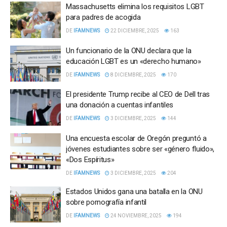
Massachusetts elimina los requisitos LGBT
para padres de acogida
DE
IFAMNEWS
22 DICIEMBRE, 2025
163
Un funcionario de la ONU declara que la
educación LGBT es un «derecho humano»
DE
IFAMNEWS
8 DICIEMBRE, 2025
170
El presidente Trump recibe al CEO de Dell tras
una donación a cuentas infantiles
DE
IFAMNEWS
3 DICIEMBRE, 2025
144
Una encuesta escolar de Oregón preguntó a
jóvenes estudiantes sobre ser «género fluido»,
«Dos Espíritus»
DE
IFAMNEWS
3 DICIEMBRE, 2025
204
Estados Unidos gana una batalla en la ONU
sobre pornografía infantil
DE
IFAMNEWS
24 NOVIEMBRE, 2025
194