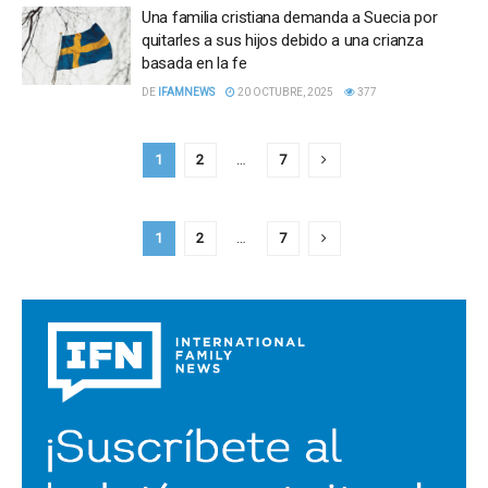
Una familia cristiana demanda a Suecia por
quitarles a sus hijos debido a una crianza
basada en la fe
DE
IFAMNEWS
20 OCTUBRE, 2025
377
1
2
…
7
1
2
…
7