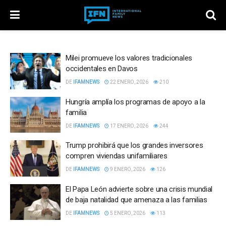
Milei promueve los valores tradicionales
occidentales en Davos
DE
IFAMNEWS
22 ENERO, 2026
210
Hungría amplía los programas de apoyo a la
familia
DE
IFAMNEWS
17 ENERO, 2026
244
Trump prohibirá que los grandes inversores
compren viviendas unifamiliares
DE
IFAMNEWS
9 ENERO, 2026
126
El Papa León advierte sobre una crisis mundial
de baja natalidad que amenaza a las familias
DE
IFAMNEWS
5 ENERO, 2026
113