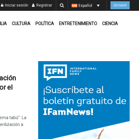
Iniciar sesión
Registrar
Español
DONAR
ILIA
CULTURA
POLÍTICA
ENTRETENIMIENTO
CIENCIA
zación
or el
tema tabú": La
erilización a