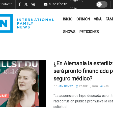
Contacto
SUSCRÍBETE
2026
INICIO
OPINIÓN
VIDA
FAM
SHOWS
PETICIONES
¿En Alemania la esterili
será pronto financiada p
seguro médico?
DE
JAN BENTZ
27 ABRIL, 2020
499
"La ausencia de hijos deseada es un 
radiodifusión pública promueve la est
solicitud