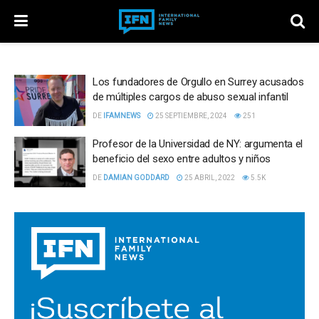
Los fundadores de Orgullo en Surrey acusados
de múltiples cargos de abuso sexual infantil
DE
IFAMNEWS
25 SEPTIEMBRE, 2024
251
Profesor de la Universidad de NY: argumenta el
beneficio del sexo entre adultos y niños
DE
DAMIAN GODDARD
25 ABRIL, 2022
5.5K