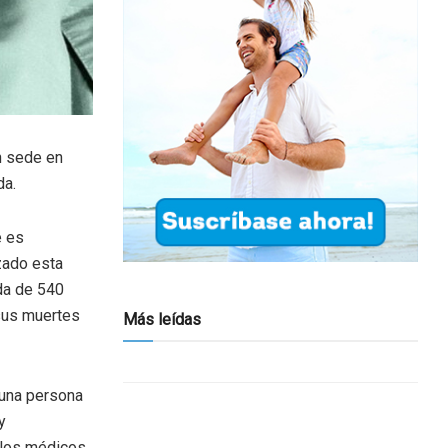
 sede en
da.
e es
zado esta
ida de 540
 sus muertes
Más leídas
 una persona
y
 los médicos,