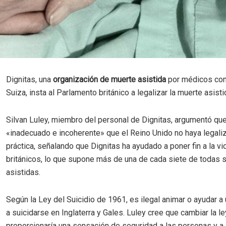
Dignitas, una
organización de muerte asistida
por médicos con
Suiza, insta al Parlamento británico a legalizar la muerte asisti
Silvan Luley, miembro del personal de Dignitas, argumentó qu
«inadecuado e incoherente» que el Reino Unido no haya legali
práctica, señalando que Dignitas ha ayudado a poner fin a la v
británicos, lo que supone más de una de cada siete de todas
asistidas.
Según la Ley del Suicidio de 1961, es ilegal animar o ayudar a
a suicidarse en Inglaterra y Gales. Luley cree que cambiar la le
proporcionaría una sensación de seguridad a las personas y a