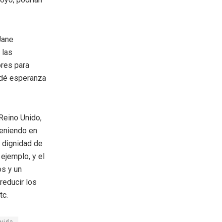
Jane
 las
res para
s dé esperanza
 Reino Unido,
teniendo en
a dignidad de
ejemplo, y el
s y un
reducir los
tc.