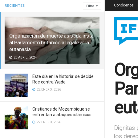
Conócenos
RECIENTES
Filtro
Organización de muerte asistida insta
al Parlamento británico a legalizar la
eutanasia
20 ABRIL, 2024
Org
Este día en la historia: se decide
Par
Roe contra Wade
22 ENERO, 2026
eut
Cristianos de Mozambique se
enfrentan a ataques islámicos
22 ENERO, 2026
Dignitas 
los dere