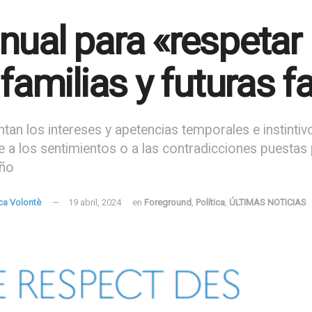
ual para «respetar
 familias y futuras 
tan los intereses y apetencias temporales e instintiv
 a los sentimientos o a las contradicciones puestas 
iño
ca Volontè
19 abril, 2024
en
Foreground
,
Política
,
ÚLTIMAS NOTICIAS