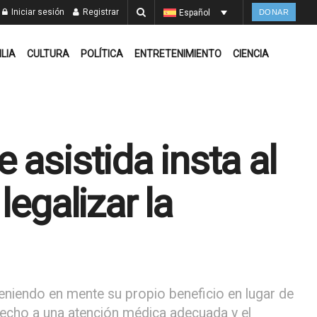
Iniciar sesión
Registrar
Español
DONAR
ILIA
CULTURA
POLÍTICA
ENTRETENIMIENTO
CIENCIA
 asistida insta al
legalizar la
teniendo en mente su propio beneficio en lugar de
recho a una atención médica adecuada y el