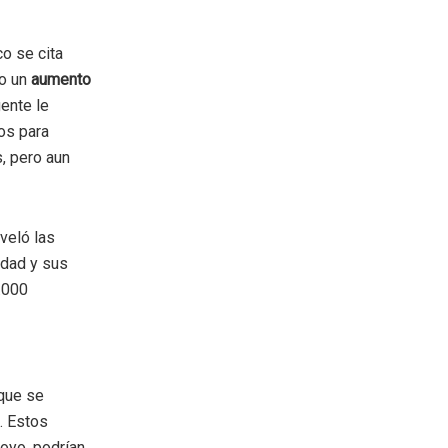
o se cita
do un
aumento
gente le
ios para
, pero aun
veló las
idad y sus
.000
 que se
. Estos
oyo, podrían