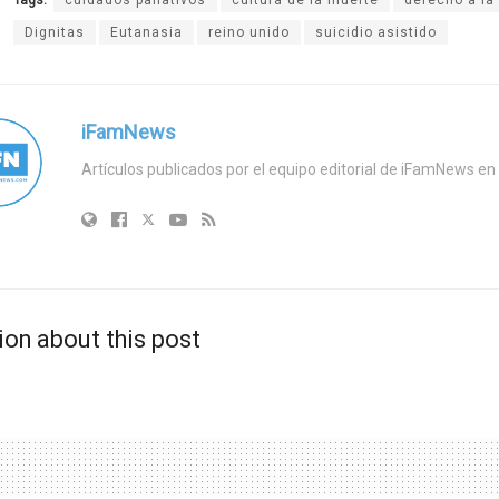
Tags:
cuidados paliativos
cultura de la muerte
derecho a la
Dignitas
Eutanasia
reino unido
suicidio asistido
iFamNews
Artículos publicados por el equipo editorial de iFamNews en 
ion about this post