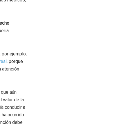
recho
bería
 por ejemplo,
real
, porque
a atención
s que aún
 valor de la
ía conducir a
 ha ocurrido
ención debe