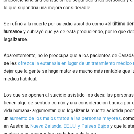
lo que supondría una mejora considerable.
Se refirió a la muerte por suicidio asistido como
«el último de
humano»
y subrayó que ya se está produciendo, por lo que de
legalizarse.
Aparentemente, no le preocupa que a los pacientes de Canadá,
se les
ofrezca la eutanasia en lugar de un tratamiento médico 
dejar que la gente se haga matar es mucho más rentable que l
médica habitual.
Los que se oponen al suicidio asistido -es decir, las persona
tienen algo de sentido común y una consideración básica por el
vida humana- argumentan que legalizar la muerte asistida podr
un
aumento de los malos tratos a las personas mayores
, como
en Australia,
Nueva Zelanda, EE.UU. y Países Bajos
y que la at
centrarse en mejorar los cuidados paliativos.