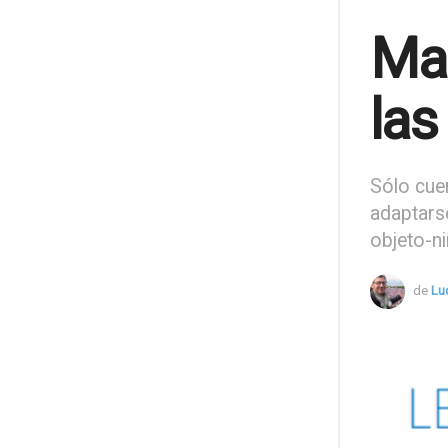
Man
las
Sólo cuen
adaptarse
objeto-n
de
Lu