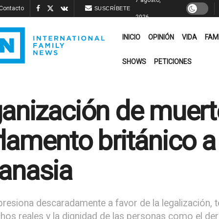
Contacto
SUSCRÍBETE
2026
INICIO
OPINIÓN
VIDA
FAM
SHOWS
PETICIONES
anización de muerte
lamento británico a 
anasia
presiona descaradamente a favor de la legalización, 
chos reales y la dignidad de las personas como el de