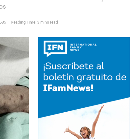
dos
586
Reading Time: 3 mins read