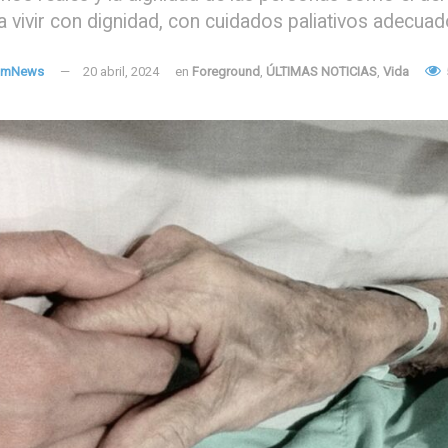
 vivir con dignidad, con cuidados paliativos adecua
amNews
20 abril, 2024
en
Foreground
,
ÚLTIMAS NOTICIAS
,
Vida