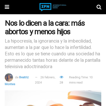
Nos lo dicen a la cara: más
abortos y menos hijos
La hipocresía, la ignorancia y la imbecilidad,
aumentan a la par que lo hace la infertilidad.
Esto es lo que se tiene cuando una sociedad ha
permanecido tantas horas delante de la pantalla
televisiva adoctrinadora
de
Beatriz
26 febrero,
Reading Time: 10
2024
28
mins read
Montes