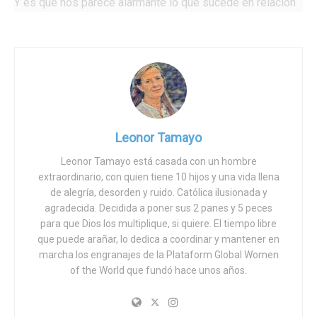
Y es que nos parece alarmante lo que sucede en relación
al varón, a la clamorosa discriminación que va en aumento,
y que además se justifica como una justa venganza por la
historia pasada y por la criminalización de la que también
es victima.
Uno de los elementos alarmantes es en el ámbito
educativo. Es un asunto preocupante y del que casi nadie
Leonor Tamayo
habla y pasa tristemente desapercibido: en España, y en la
gran mayoría de los países occidentales, los chicos
Leonor Tamayo está casada con un hombre
extraordinario, con quien tiene 10 hijos y una vida llena
tienen un muy inferior rendimiento escolar.
de alegría, desorden y ruido. Católica ilusionada y
De forma sistemática y estable lideran el fracaso escolar
agradecida. Decidida a poner sus 2 panes y 5 peces
para que Dios los multiplique, si quiere. El tiempo libre
y acceden en mucha menor medida a la Universidad. Pero
que puede arañar, lo dedica a coordinar y mantener en
nadie se preocupa, nadie se pregunta qué sucede o qué
marcha los engranajes de la Plataform Global Women
se puede hacer. Sólo importa la educación de las chicas.
of the World que fundó hace unos años.
Nadie levanta la voz por los chicos, no es políticamente
correcto.