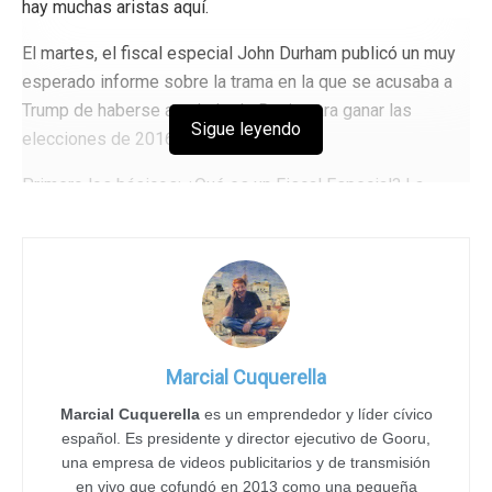
hay muchas aristas aquí.
El martes, el fiscal especial John Durham publicó un muy
esperado informe sobre la trama en la que se acusaba a
Trump de haberse ayudado de Rusia para ganar las
Sigue leyendo
elecciones de 2016.
Primero los básicos: ¿Qué es un Fiscal Especial? La
figura del fiscal especial fue creada para investigar casos
en los que es necesaria una mayor independencia del
poder judicial y para limitar el poder que pueda ejercer un
presidente, o sea para investigarle a él. Qué envidia eh?,
ahí la fiscalía no depende de Sánchez.
El 9 de mayo de 2017, el presidente Donald Trump
Marcial Cuquerella
despidió al director del FBI, James Comey, por haber
Marcial Cuquerella
es un emprendedor y líder cívico
estado dirigiendo una investigación sobre los vínculos
español. Es presidente y director ejecutivo de Gooru,
entre él mismo y Rusia. Lógico, al ser ese un puesto de
una empresa de videos publicitarios y de transmisión
confianza y mucho no podía confiar en él, visto lo visto.
en vivo que cofundó en 2013 como una pequeña