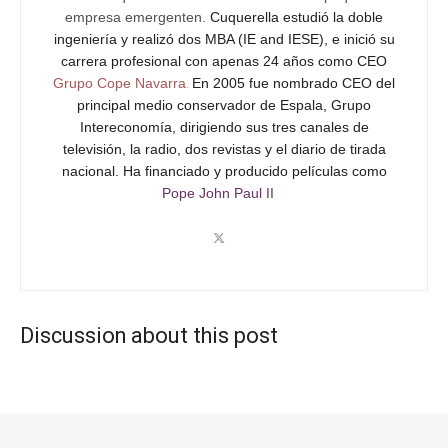
empresa emergenten.
Cuquerella estudió la doble
Ocho días después de la destitución de Comey, el
ingeniería y realizó dos MBA (IE and IESE), e inició su
carrera profesional con apenas 24 años como CEO
entonces Fiscal General Rod Rosenstein (demócrata)
Grupo Cope Navarra
.
En 2005 fue nombrado CEO del
nombró a Mueller (este no es Durnham) para ordenar al
principal medio conservador de Espala, Grupo
FBI
otra investigación
sobre la posible interferencia rusa
Intereconomía, dirigiendo sus tres canales de
en las elecciones de 2016, y los vínculos entre Trump y
televisión, la radio, dos revistas y el diario de tirada
Rusia.
nacional.
Ha financiado y producido películas como
Pope John Paul II
La investigación asumía desde el principio que había
vínculos y coordinación entre Donald Trump y el gobierno
ruso, y pedía información sobre «cualquier asunto que
surgiera directamente de la investigación». Es decir, tú
busca a ver qué encuentras.
Discussion about this post
No hubo forma de demostrar NADA
Pero ahora Trump respondía. En 2017 dijo que la
investigación del FBI (que a pesar de negar