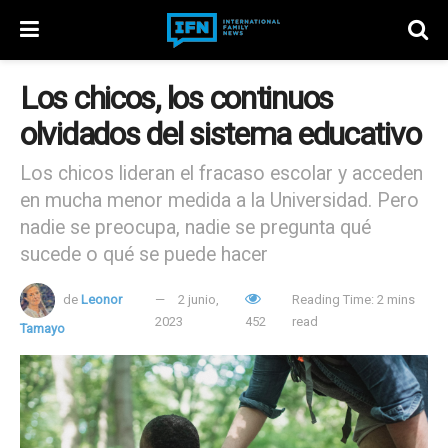
Los chicos, los continuos
olvidados del sistema educativo
Los chicos lideran el fracaso escolar y acceden
en mucha menor medida a la Universidad. Pero
nadie se preocupa, nadie se pregunta qué
sucede o qué se puede hacer
de
Leonor
2 junio,
Reading Time: 2 mins
2023
452
read
Tamayo