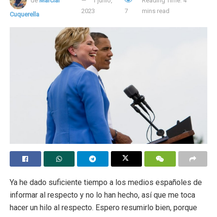
de
Marcial
Tags:
educación
Fracaso escolar
Igualdad
1 junio,
Reading Time: 4
2023
7
mins read
Cuquerella
Ya he dado suficiente tiempo a los medios españoles de
informar al respecto y no lo han hecho, así que me toca
hacer un hilo al respecto. Espero resumirlo bien, porque