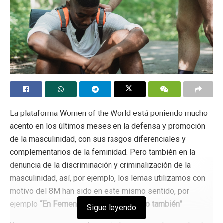
La plataforma Women of the World está poniendo mucho
acento en los últimos meses en la defensa y promoción
de la masculinidad, con sus rasgos diferenciales y
complementarios de la feminidad. Pero también en la
denuncia de la discriminación y criminalización de la
masculinidad, así, por ejemplo, los lemas utilizamos con
motivo del 8M han sido en este mismo sentido, por
ejemplo
“En Femenino sí y en Masculino también”
Sigue leyendo